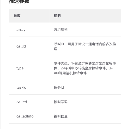
推送参数
参数
说明
array
数组结构
A
呼叫ID，可用于标识一通电话内的多次推
callId
S
送
事件类型，1-普通群呼转坐席坐席振铃事
type
件，2-呼叫中心转接坐席振铃事件，3-
I
API调用话机振铃事件
taskId
任务Id
I
called
被叫号码
S
calledInfo
被叫信息
S