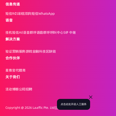
信息传递
短信
RCS
彩信
双向短信
WhatsApp
语音
挂机短信
AI 语音群呼
语音群呼
呼叫中心
SIP 中继
解决方案
验证
营销
服务
游戏
金融科技
区块链
合作伙伴
星推官
代理商
关于我们
活动
博客
公司
招聘
点击此处开启人工服务
Copyright @
2026 Laaffic Pte. Ltd
隐私政策