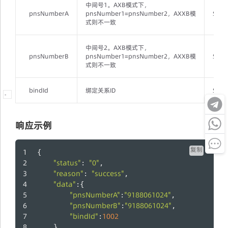
中间号1。AXB模式下，
pnsNumberA
pnsNumber1=pnsNumber2，AXXB模
Strin
式则不一致
中间号2。AXB模式下，
pnsNumberB
pnsNumber1=pnsNumber2，AXXB模
Strin
式则不一致
bindId
绑定关系ID
Strin
-
响应示例
复制
{
"status"
"0"
: 
,
"reason"
"success"
: 
,
"data"
:{
"pnsNumberA"
"9188061024"
:
,
"pnsNumberB"
"9188061024"
:
,
"bindId"
1002
:
    }