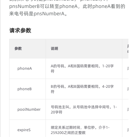
pnsNumberB可以转至phoneA，此时phoneA看到的
来电号码是pnsNumberA。
请求参数
是否
参数
说明
必填
A的号码。A和B国码需要相同。1-20字
phoneA
是
符
B的号码。A和B国码需要相同。4-20字
phoneB
是
符
号码池主叫。从号码池中选择中间号。1-
poolNumber
是
20字符
绑定关系过期时间，单位秒。介于1-
expireS
是
259200之间的正整数