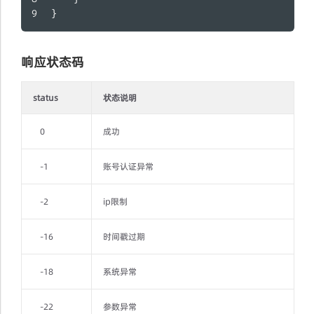
}
响应状态码
status
状态说明
0
成功
-1
账号认证异常
-2
ip限制
-16
时间戳过期
-18
系统异常
-22
参数异常