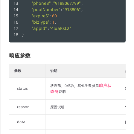
"phoneB"
"9188067799"
:
,
"poolNumber"
"918806"
:
,
"expireS"
60
:
,
"bizType"
1
:
,
"appId"
"4luaKsL2"
:
}
响应参数
参数
说明
类型
响应状
状态码，0成功，其他失败参见
status
Strin
态码
说明
reason
原因说明
Strin
data
JSON