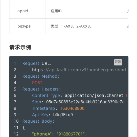
appId
应用ID
是
bizType
类型，1-AXB，2-AXXB。
是
请求示例
复制
Request
URL
:
https
//api.laaffic.com/v3/number/pns/bind
:
Request
Method
:
POST
Request
Headers
:
Content
Type
UTF
-
: application/json;charset=
-
Sign
: 05d7a50893e22a5c4bb3216ae3396c7c
Timestamp
1630468800
: 
Api
Key
-
: bDqJFiq9
Request
Body
:
{
"phoneA"
"9188067701"
: 
,