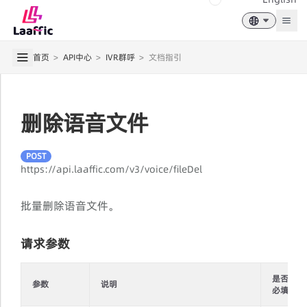
Togg
首页
>
API中心
>
IVR群呼
>
文档指引
删除语音文件
POST
https://api.laaffic.com/v3/voice/fileDel
批量删除语音文件。
请求参数
是否
参数
说明
必填