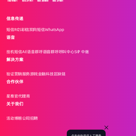
信息传递
短信
RCS
彩信
双向短信
WhatsApp
语音
挂机短信
AI 语音群呼
语音群呼
呼叫中心
SIP 中继
解决方案
验证
营销
服务
游戏
金融科技
区块链
合作伙伴
星推官
代理商
关于我们
活动
博客
公司
招聘
点击此处开启人工服务