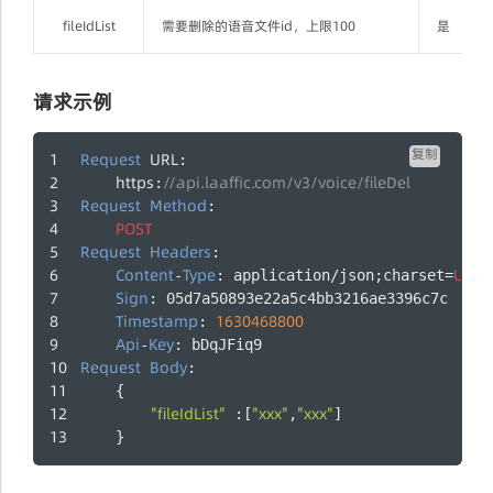
fileIdList
需要删除的语音文件id，上限100
是
请求示例
复制
Request
URL
:
https
//api.laaffic.com/v3/voice/fileDel
:
Request
Method
:
POST
Request
Headers
:
Content
Type
UTF
-
: application/json;charset=
-
Sign
: 05d7a50893e22a5c4bb3216ae3396c7c
Timestamp
1630468800
: 
Api
Key
-
: bDqJFiq9
Request
Body
:
    {
"fileIdList"
"xxx"
"xxx"
 :[
,
]
    }