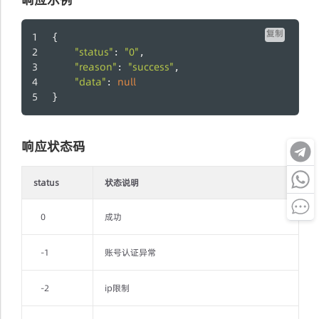
复制
{
"status"
"0"
: 
,
"reason"
"success"
: 
,
"data"
null
: 
}
响应状态码
status
状态说明
0
成功
-1
账号认证异常
-2
ip限制