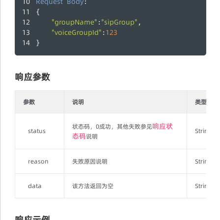
Request
Body
:
{
"groupName"
"sipGroup"
:
,
"voiceGroupId"
123
:
}
响应参数
参数
说明
类型
响应状
状态码，0成功，其他失败参见
status
String
态码
说明
reason
失败原因说明
String
data
该方法返回为空
String
响应示例