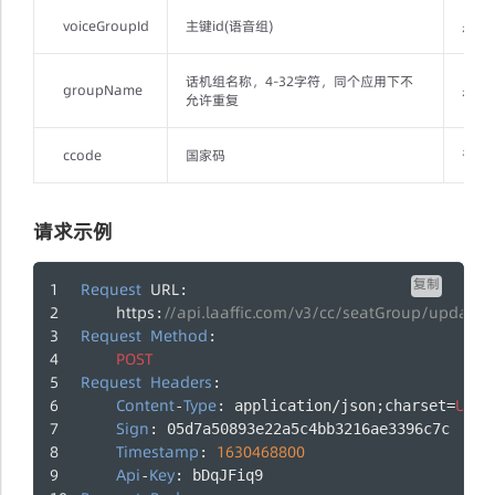
voiceGroupId
主键id(语音组)
是
话机组名称，4-32字符，同个应用下不
groupName
是
允许重复
ccode
国家码
否
请求示例
复制
Request
URL
: 
https
//api.laaffic.com/v3/cc/seatGroup/update
:
Request
Method
:
POST
Request
Headers
:
Content
Type
UTF
-
: application/json;charset=
-
Sign
: 05d7a50893e22a5c4bb3216ae3396c7c
Timestamp
1630468800
: 
Api
Key
-
: bDqJFiq9