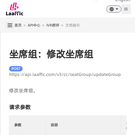
Togg
首页
>
API中心
>
IVR群呼
>
文档指引
坐席组：修改坐席组
POST
https://api.laaffic.com/v3/cc/seatGroup/updateGroup
修改坐席组。
请求参数
是否
参数
说明
必填