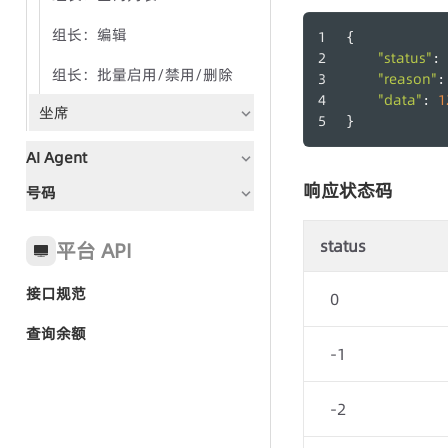
组长：编辑
{
"status"
: 
组长：批量启用/禁用/删除
"reason"
:
"data"
1
: 
坐席
}
AI Agent
响应状态码
号码
文档指引
全局状态码
status
平台 API
接口规范
0
快速入门-AI Agent群呼
查询余额
-1
群呼任务
-2
群呼记录