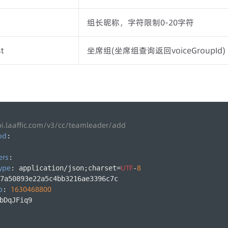
组长昵称，字符限制0-20字符
t
坐席组(坐席组查询返回voiceGroupId)
 
pi.laaffic.com/v3/cc/teamleader/add
od
:
ers
:
ype
UTF
8
: application/json;charset=
-
7a50893e22a5c4bb3216ae3396c7c
p
1630468800
: 
bDqJFiq9
: