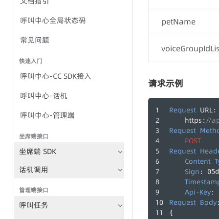
文档指引
语音全局状态码
呼叫中心全局状态码
petName
IVR群呼-任务方式
常见问题
voiceGroupIdLis
IVR群呼-TTS方式
快速入门
呼叫中心-CC SDK接入
请求示例
群呼任务
呼叫中心-话机
Request
URL
:
TTS
呼叫中心-管理端
https
//a
:
录音文件播放
Request
Meth
坐席端接口
POST
群呼记录
坐席端 SDK
Request
Head
Content
T
-
语音文件管理
话机调用
Sign
: 05d
Timestam
管理端接口
Api
Key
-
: 
Request
Body
呼叫任务
{