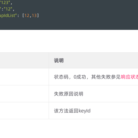
"123"
,
"
"12"
:
,
pIdList"
12
13
: [
,
]
说明
状态码，0成功，其他失败参见
响应状
失败原因说明
该方法返回keyId