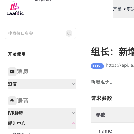
产品
解
组长：新
开始使用
https://api.l
POST
消息
新增组长。
短信
请求参数
语音
IVR群呼
参数
呼叫中心
文档指引
name