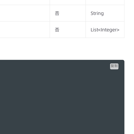
否
String
否
List<Integer>
复制