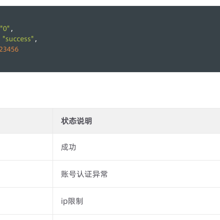
"0"
,
"success"
 
,
23456
状态说明
成功
账号认证异常
ip限制