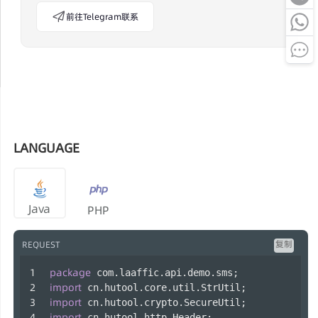
前往Telegram联系
LANGUAGE
Java
PHP
复制
REQUEST
package
 com.laaffic.api.demo.sms;
import
 cn.hutool.core.util.StrUtil;
import
 cn.hutool.crypto.SecureUtil;
import
 cn.hutool.http.Header;