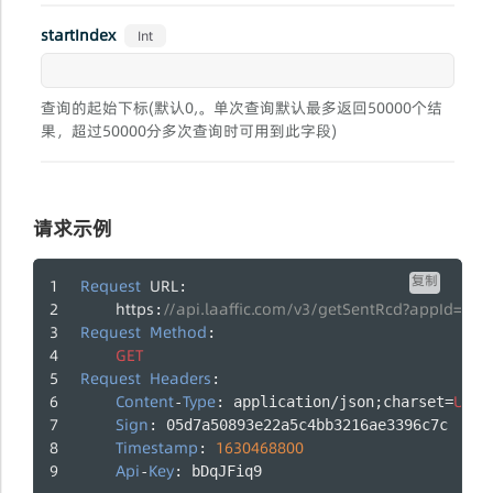
startIndex
Int
查询的起始下标(默认0,。单次查询默认最多返回50000个结
果，超过50000分多次查询时可用到此字段)
请求示例
复制
Request
URL
:
https
//api.laaffic.com/v3/getSentRcd?appId=
:
Request
Method
:
GET
Request
Headers
:
Content
Type
UTF
-
: application/json;charset=
-
Sign
: 05d7a50893e22a5c4bb3216ae3396c7c
Timestamp
1630468800
: 
Api
Key
-
: bDqJFiq9