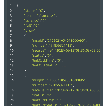
{
"status"
"0"
:
,
"reason"
"success"
:
,
"success"
"2"
:
,
"fail"
"0"
:
,
"array"
:[
    {
"msgId"
"2108021054011000095"
:
,
"number"
"91856321412"
:
,
"receiveTime"
"2023-06-12T09:30:03+08:00"
:
,
"status"
"0"
:
,
"linkClickTime"
"0"
:
,
"linkClickStatus"
null
:
    },
    {
"msgId"
"2108021059531000096"
:
,
"number"
"91856321413"
:
,
"receiveTime"
"2023-06-12T09:30:03+08:00"
:
,
"status"
"0"
:
,
"linkClickTime"
"1"
:
,
"linkClickStatus"
"2021-02-12T09:30:03+08:00
: