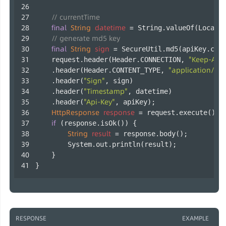
// currentTime
final
String
datetime
=
 String.valueOf(LocalD
// generate md5 key
final
String
sign
=
 SecureUtil.md5(apiKey.con
"Keep-Aliv
    request.header(Header.CONNECTION, 
"application/jso
    .header(Header.CONTENT_TYPE, 
"Sign"
    .header(
, sign)
"Timestamp"
    .header(
, datetime)
"Api-Key"
    .header(
, apiKey);
HttpResponse
response
=
 request.execute();
if
 (response.isOk()) {
String
result
=
 response.body();
        System.out.println(result);
    }
} 
RESPONSE
EXAMPLE