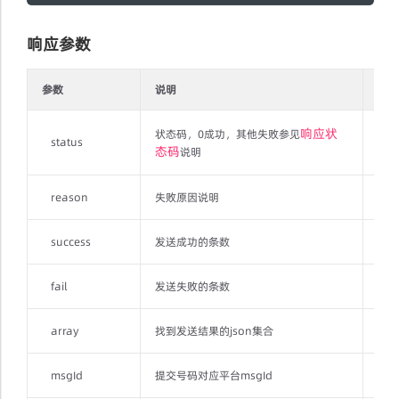
响应参数
参数
说明
类型
响应状
状态码，0成功，其他失败参见
status
Stri
态码
说明
reason
失败原因说明
Stri
success
发送成功的条数
Stri
fail
发送失败的条数
Stri
array
找到发送结果的json集合
JSO
msgId
提交号码对应平台msgId
Stri