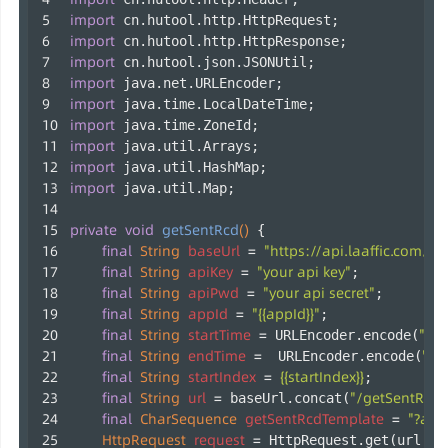
import
 cn.hutool.http.HttpRequest;
import
 cn.hutool.http.HttpResponse;
import
 cn.hutool.json.JSONUtil;
import
 java.net.URLEncoder;
import
 java.time.LocalDateTime;
import
 java.time.ZoneId;
import
 java.util.Arrays;
import
 java.util.HashMap;
import
 java.util.Map;
private
void
getSentRcd
()
 {
final
String
baseUrl
=
"https://api.laaffic.com/v3
final
String
apiKey
=
"your api key"
;
final
String
apiPwd
=
"your api secret"
;
final
String
appId
=
"{{appId}}"
;
final
String
startTime
=
"{{s
 URLEncoder.encode(
final
String
endTime
=
"{{
  URLEncoder.encode(
final
String
startIndex
=
{{startIndex}}
;
final
String
url
=
"/getSentRcd"
 baseUrl.concat(
final
CharSequence
getSentRcdTemplate
=
"?app
HttpRequest
request
=
 HttpRequest.get(url.co