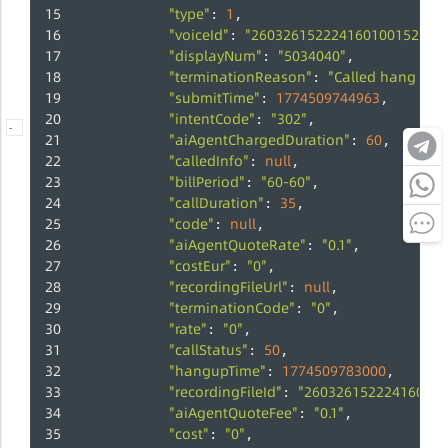
"type"
1
: 
,
"voiceId"
"260326152224160100152"
: 
,
"displayNum"
"5034040"
: 
,
"terminationReason"
"Called hang up"
: 
"submitTime"
1774509744963
: 
,
"intentCode"
"302"
: 
,
-
"aiAgentChargedDuration"
60
: 
,
"calledInfo"
null
: 
,
"billPeriod"
"60-60"
: 
,
"callDuration"
35
: 
,
"code"
null
: 
,
"aiAgentQuoteRate"
"0.1"
: 
,
"costEur"
"0"
: 
,
"recordingFileUrl"
null
: 
,
"terminationCode"
"0"
: 
,
"rate"
"0"
: 
,
"callStatus"
50
: 
,
"hangupTime"
1774509783000
: 
,
"recordingFileId"
"260326152224160100
: 
"aiAgentQuoteFee"
"0.1"
: 
,
"cost"
"0"
: 
,