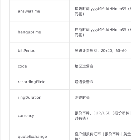
接听时间 yyyyMMddHHmmSS（毫秒
answerTime
间戳）
挂断时间 yyyyMMddHHmmSS（毫秒
hangupTime
间戳）
billPeriod
线路计费周期：20+20，60+60
code
地区运营商
recordingFileId
通话录音ID
ringDuration
响铃时长
报价币种，EUR/USD（报价币种非美
currency
时有值）
客户侧报价汇率（报价币种非美金时有
quoteExchange
值）