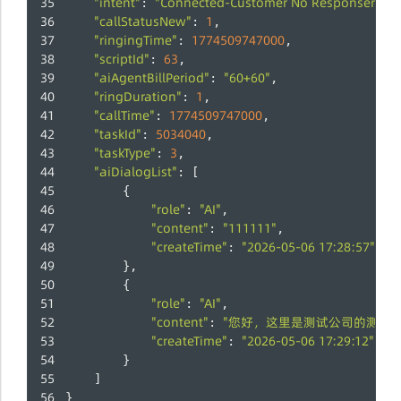
"intent"
"Connected-Customer No Responsern"
: 
,
"callStatusNew"
1
: 
,
"ringingTime"
1774509747000
: 
,
"scriptId"
63
: 
,
"aiAgentBillPeriod"
"60+60"
: 
,
"ringDuration"
1
: 
,
"callTime"
1774509747000
: 
,
"taskId"
5034040
: 
,
"taskType"
3
: 
,
"aiDialogList"
: [
        {
"role"
"AI"
: 
,
"content"
"111111"
: 
,
"createTime"
"2026-05-06 17:28:57"
: 
        },
        {
"role"
"AI"
: 
,
"content"
"您好，这里是测试公司的测试
: 
"createTime"
"2026-05-06 17:29:12"
: 
        }
    ]
}