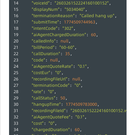
"voiceId"
"260326152224160100152"
: 
,
"displayNum"
"5034040"
: 
,
"terminationReason"
"Called hang up"
: 
,
"submitTime"
1774509744963
: 
,
"intentCode"
"302"
: 
,
"aiAgentChargedDuration"
60
: 
,
"calledInfo"
null
: 
,
"billPeriod"
"60-60"
: 
,
"callDuration"
35
: 
,
"code"
null
: 
,
"aiAgentQuoteRate"
"0.1"
: 
,
"costEur"
"0"
: 
,
"recordingFileUrl"
null
: 
,
"terminationCode"
"0"
: 
,
"rate"
"0"
: 
,
"callStatus"
50
: 
,
"hangupTime"
1774509783000
: 
,
"recordingFileId"
"260326152224160100152.wav"
: 
"aiAgentQuoteFee"
"0.1"
: 
,
"cost"
"0"
: 
,
"chargedDuration"
60
: 
,