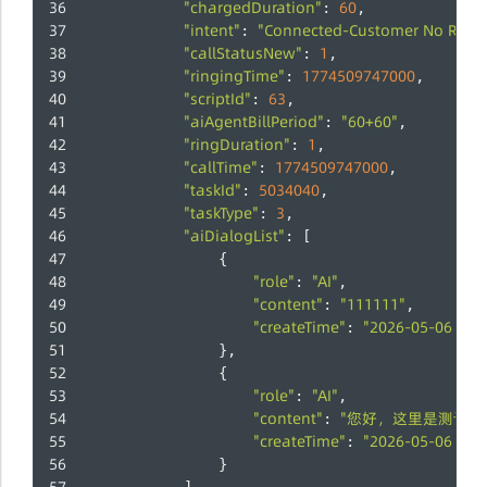
"chargedDuration"
60
: 
,
"intent"
"Connected-Customer No Resp
: 
"callStatusNew"
1
: 
,
"ringingTime"
1774509747000
: 
,
"scriptId"
63
: 
,
"aiAgentBillPeriod"
"60+60"
: 
,
"ringDuration"
1
: 
,
"callTime"
1774509747000
: 
,
"taskId"
5034040
: 
,
"taskType"
3
: 
,
"aiDialogList"
: [
                {
"role"
"AI"
: 
,
"content"
"111111"
: 
,
"createTime"
"2026-05-06 17:2
: 
                },
                {
"role"
"AI"
: 
,
"content"
"您好，这里是测试
: 
"createTime"
"2026-05-06 17:2
: 
                }