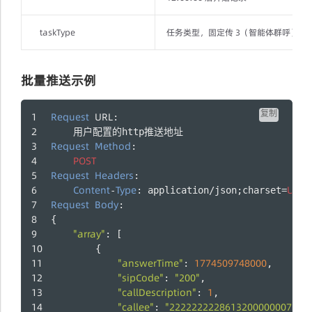
taskType
任务类型，固定传 3（智能体群呼）
批量推送示例
复制
Request
URL
:
    用户配置的http推送地址
Request
Method
:
POST
Request
Headers
:
Content
Type
UTF
-
: application/json;charset=
-
Request
Body
:
{
"array"
: [
        {
"answerTime"
1774509748000
: 
,
"sipCode"
"200"
: 
,
"callDescription"
1
: 
,
"callee"
"2222222228613200000007"
: 
,