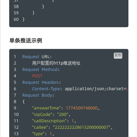
            ]
        }
    ]
}
单条推送示例
复制
Request
URL
:
    用户配置的http推送地址
Request
Method
:
POST
Request
Headers
:
Content
Type
UTF
-
: application/json;charset=
-
Request
Body
:
{
"answerTime"
1774509748000
: 
,
"sipCode"
"200"
: 
,
"callDescription"
1
: 
,
"callee"
"2222222228613200000007"
: 
,
"type"
1
: 
,