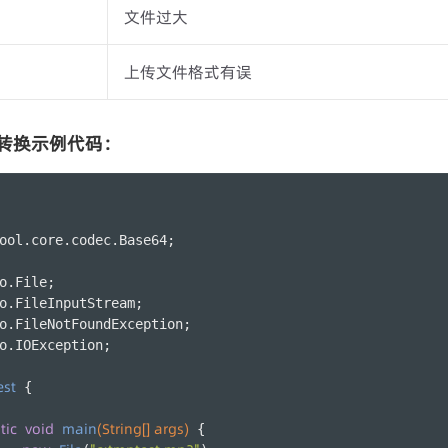
文件过大
上传文件格式有误
4编码转换示例代码：
ool.core.codec.Base64;
o.File;
o.FileInputStream;
o.FileNotFoundException;
o.IOException;
est
 {
tic
void
main
(String[] args)
 {