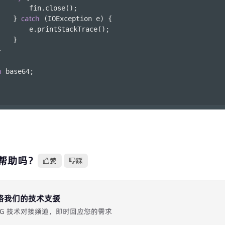
        fin.close();
catch
    } 
 (IOException e) {
        e.printStackTrace();
    }
}
n
 base64;
帮助吗？
赞
踩
络我们的技术支援
 专属 TG 技术对接频道，即时回应您的需求