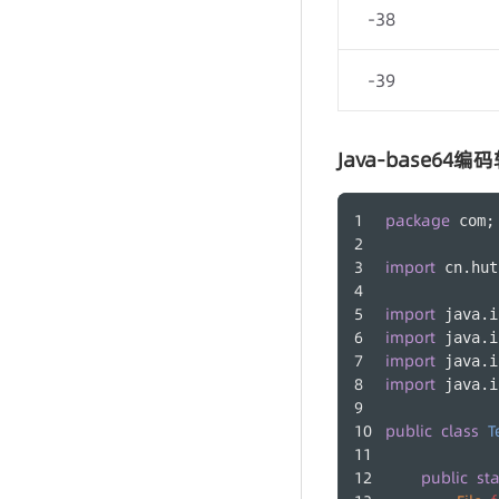
-38
-39
Java-base6
package
 com;
import
 cn.hut
import
 java.i
import
 java.i
import
 java.i
import
 java.i
public
class
T
public
sta