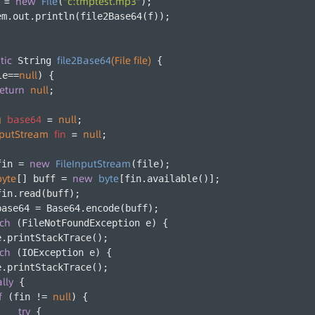
=
new
File
"c:tmptest.mp3"
(
);
em.out.println(file2Base64(f));
tic
file2Base64
(File file)
 String 
 {
null
le==
) {
return
null
;
g
base64
=
null
;
nputStream
fin
=
null
;
new
FileInputStream
fin = 
(file);
byte
new
byte
[] buff = 
[fin.available()];
fin.read(buff);
base64 = Base64.encode(buff);
tch
 (FileNotFoundException e) {
e.printStackTrace();
tch
 (IOException e) {
e.printStackTrace();
ally
 {
f
null
 (fin != 
) {
try
 {