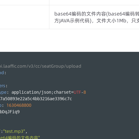
base64编码的文件内容(base64
方JAVA示例代码)，文件大小1Mb，只支
 
pi.laaffic.com/v3/cc/seatGroup/upload
od
:
ers
:
ype
UTF
8
: application/json;charset=
-
7a50893e22a5c4bb3216ae3396c7c
p
1630468800
: 
bDqJFiq9
:
"
"test.mp3"
:
,
ase64编码的文件内容"