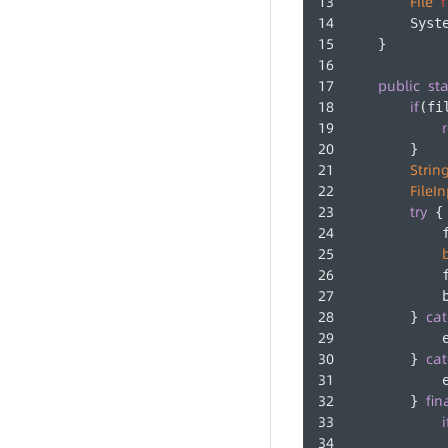
File
f
        Syst
    }
public
sta
if
(fi
        }
Strin
FileI
try
 {
            
            
            
ca
        } 
            
ca
        } 
            
fin
        } 
i