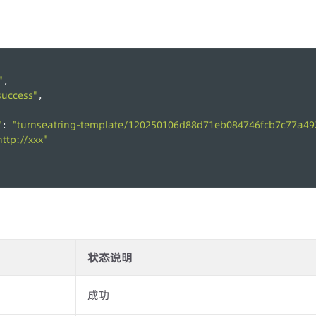
"
,
success"
,
"
"turnseatring-template/120250106d88d71eb084746fcb7c77a4
: 
http://xxx"
状态说明
成功