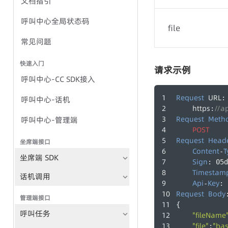
文档指引
语音全局状态码
呼叫中心全局状态码
file
IVR群呼-任务方式
常见问题
IVR群呼-TTS方式
快速入门
请求示例
呼叫中心-CC SDK接入
群呼任务
Request
URL
:
呼叫中心-话机
https
//a
:
TTS
Request
Meth
呼叫中心-管理端
POST
录音文件播放
Request
Head
坐席端接口
Content
T
-
群呼记录
坐席端 SDK
Sign
: 05d
Timestam
语音文件管理
话机调用
Api
Key
-
: 
Request
Body
管理端接口
{
呼叫任务
"fileName
"file"
"b
: