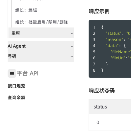
组长：编辑
响应示例
组长：批量启用/禁用/删除
{
坐席
"status"
"0
: 
"reason"
"
: 
"data"
AI Agent
: {
"fileName
号码
文档指引
"fileUrl"
"
:
  }
全局状态码
}
平台 API
接口规范
快速入门-AI Agent群呼
响应状态码
查询余额
status
群呼任务
群呼记录
0