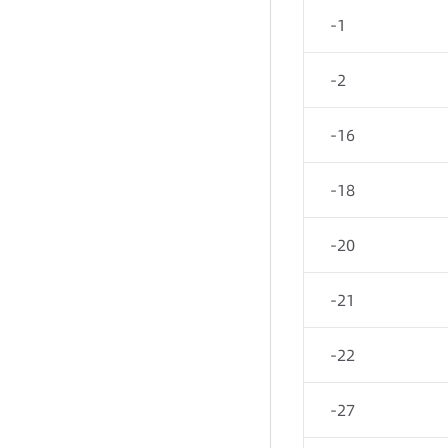
-1
-2
-16
-18
-
-20
-21
-22
-27