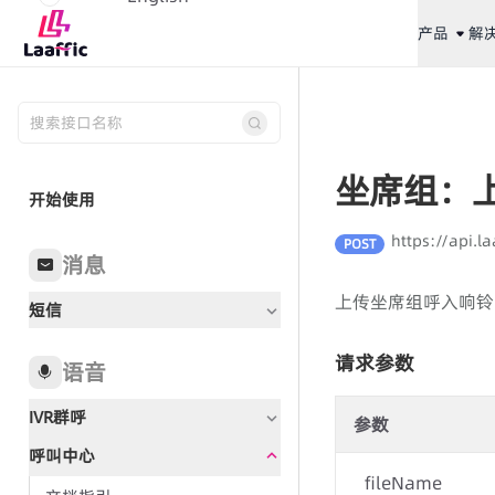
产品
解
坐席组：
开始使用
https://api.l
POST
消息
上传坐席组呼入响铃
短信
请求参数
语音
IVR群呼
参数
呼叫中心
文档指引
fileName