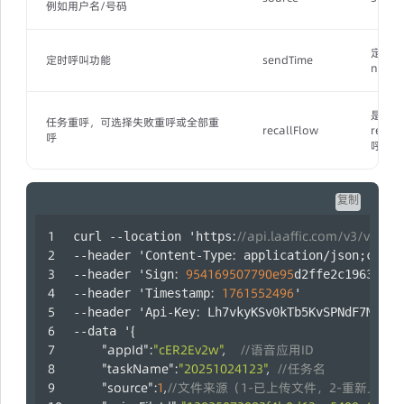
例如用户名/号码
定时呼
定时呼叫功能
sendTime
null）
是否重
任务重呼，可选择失败重呼或全部重
recallFlow
reca
呼
呼
复制
:
//api.laaffic.com/v3/voice/
curl --location 'https
:
--header 'Content-Type
 application/json;chars
:
954169507790e95
--header 'Sign
d2ffe2c19636a9f
:
1761552496
--header 'Timestamp
' 
:
--header 'Api-Key
 Lh7vkyKSv0kTb5KvSPNdF7M67QZ
{
--data '
"appId"
:
"cER2Ev2w"
,
//语音应用ID
"taskName"
:
"20251024123"
,
//任务名
"source"
:
1
,
//文件来源（1-已上传文件，2-重新上传