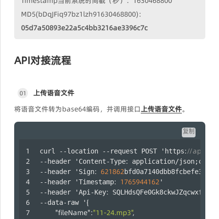
Timestamp当前系统时间戳（秒）：1630468800
MD5(bDqJFiq97bz1lzh91630468800)：
05d7a50893e22a5c4bb3216ae3396c7c
API对接流程
上传语音文件
01
将语音文件转为base64编码，并调用接口
上传语音文件
。
复制
:
//api.laa
curl --location --request POST 'https
:
--header 'Content-Type
 application/json;chars
:
621862
--header 'Sign
bfd0a7140dbb8fcbefe333fe
:
1765944162
--header 'Timestamp
' 
:
--header 'Api-Key
 SQLHdsQFe0Gk8ckwJZqcwxfuYRm
{
--data-raw '
"fileName"
:
"11-24.mp3"
,