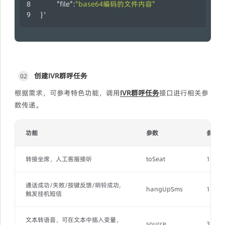
"file"
:
"base64编码的文件内容"
}
'
创建IVR群呼任务
02
根据需求，可参考特色功能，调用
IVR群呼任务
接口进行相关参
数传递。
功能
参数
参数值
转接坐席，人工客服接听
toSeat
1
通话成功/失败/按键反馈/响铃成功,
hangUpSms
1
触发挂机短信
文本转语音，可在文本中插入变量，
source
3