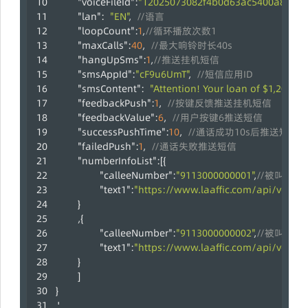
"voiceFileId"
:
"12025073082f4b0d63ac5400a83208
"lan"
:
"EN"
,
//语言
"loopCount"
:
1
,
//循环播放次数1
"maxCalls"
:
40
,
//最大响铃时长40s
"hangUpSms"
:
1
,
//推送挂机短信
"smsAppId"
:
"cF9u6UmT"
,
//短信应用ID
"smsContent"
:
"Attention! Your loan of $1,200 is
"feedbackPush"
:
1
,
//按键反馈推送挂机短信
"feedbackValue"
:
6
,
//用户按键6推送短信
"successPushTime"
:
10
,
//通话成功10s后推送短信，
"failedPush"
:
1
,
//通话失败推送短信
"numberInfoList"
:
[
{
"calleeNumber"
:
"9113000000001"
,
//被叫号码
"text1"
:
"https://www.laaffic.com/api/voice/
}
,
{
"calleeNumber"
:
"9113000000002"
,
//被叫号码
"text1"
:
"https://www.laaffic.com/api/voice/
}
]
}
'