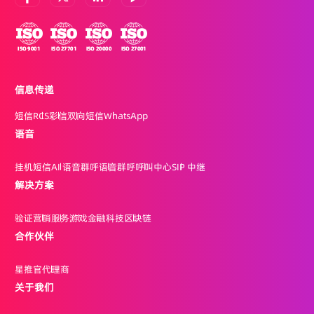
信息传递
短信
RCS
彩信
双向短信
WhatsApp
语音
挂机短信
AI 语音群呼
语音群呼
呼叫中心
SIP 中继
解决方案
验证
营销
服务
游戏
金融科技
区块链
合作伙伴
星推官
代理商
关于我们