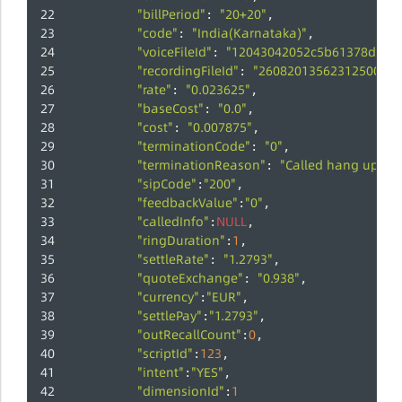
"billPeriod"
"20+20"
: 
,
"code"
"India(Karnataka)"
: 
,
"voiceFileId"
"12043042052c5b61378df42
: 
"recordingFileId"
"26082013562312500032
: 
"rate"
"0.023625"
: 
,
"baseCost"
"0.0"
: 
,
"cost"
"0.007875"
: 
,
"terminationCode"
"0"
: 
,
"terminationReason"
"Called hang up"
: 
,
"sipCode"
"200"
:
,
"feedbackValue"
"0"
:
,
"calledInfo"
NULL
:
,
"ringDuration"
1
:
,
"settleRate"
"1.2793"
: 
,
"quoteExchange"
"0.938"
: 
,
"currency"
"EUR"
:
,
"settlePay"
"1.2793"
:
,
"outRecallCount"
0
:
,
"scriptId"
123
:
,
"intent"
"YES"
:
,
"dimensionId"
1
: