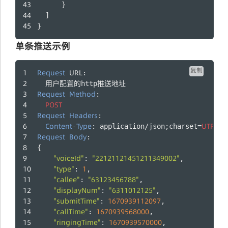
      }
  ]
}
单条推送示例
复制
Request
URL
:
  用户配置的http推送地址
Request
Method
: 
POST
Request
Headers
:
Content
Type
UTF
8
-
: application/json;charset=
-
Request
Body
:
{
"voiceId"
"22121121451211349002"
: 
,
"type"
1
: 
,
"callee"
"63123456788"
: 
,
"displayNum"
"6311012125"
: 
,
"submitTime"
1670939112097
: 
,
"callTime"
1670939568000
: 
,
"ringingTime"
1670939570000
: 
,