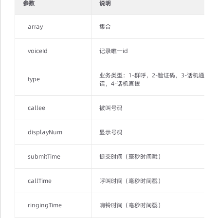
参数
说明
array
集合
voiceId
记录唯一id
业务类型：1-群呼，2-验证码，3-话机通
type
话，4-话机直拨
callee
被叫号码
displayNum
显示号码
submitTime
提交时间（毫秒时间戳）
callTime
呼叫时间（毫秒时间戳）
ringingTime
响铃时间（毫秒时间戳）