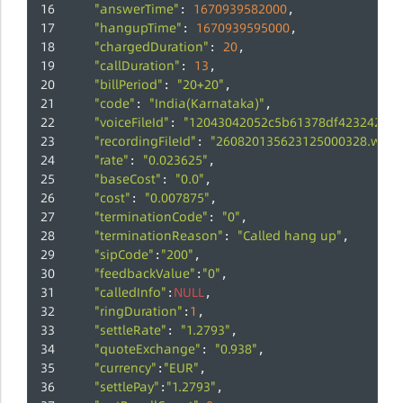
"answerTime"
1670939582000
: 
,
"hangupTime"
1670939595000
: 
,
"chargedDuration"
20
: 
,
"callDuration"
13
: 
,
"billPeriod"
"20+20"
: 
,
"code"
"India(Karnataka)"
: 
,
"voiceFileId"
"12043042052c5b61378df42324286f
: 
"recordingFileId"
"260820135623125000328.wav"
: 
"rate"
"0.023625"
: 
,
"baseCost"
"0.0"
: 
,
"cost"
"0.007875"
: 
,
"terminationCode"
"0"
: 
,
"terminationReason"
"Called hang up"
: 
,
"sipCode"
"200"
:
,
"feedbackValue"
"0"
:
,
"calledInfo"
NULL
:
,
"ringDuration"
1
:
,
"settleRate"
"1.2793"
: 
,
"quoteExchange"
"0.938"
: 
,
"currency"
"EUR"
:
,
"settlePay"
"1.2793"
:
,