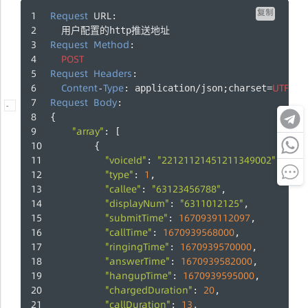
复制
Request
URL
:
  用户配置的http推送地址
Request
Method
: 
POST
Request
Headers
:
Content
Type
UTF
8
-
: application/json;charset=
-
Request
Body
:
-
{
"array"
: [
        {
"voiceId"
"22121121451211349002"
: 
,
"type"
1
: 
,
"callee"
"63123456788"
: 
,
"displayNum"
"6311012125"
: 
,
"submitTime"
1670939112097
: 
,
"callTime"
1670939568000
: 
,
"ringingTime"
1670939570000
: 
,
"answerTime"
1670939582000
: 
,
"hangupTime"
1670939595000
: 
,
"chargedDuration"
20
: 
,
"callDuration"
13
: 
,