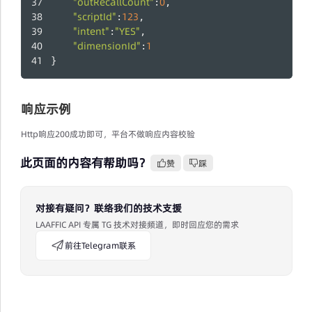
"outRecallCount"
0
:
,
"scriptId"
123
:
,
"intent"
"YES"
:
,
"dimensionId"
1
:
}
响应示例
Http响应200成功即可，平台不做响应内容校验
此页面的内容有帮助吗？
赞
踩
对接有疑问？联络我们的技术支援
LAAFFIC API 专属 TG 技术对接频道，即时回应您的需求
前往Telegram联系