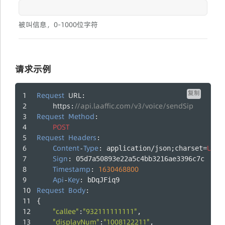
被叫信息，0-1000位字符
请求示例
复制
Request
URL
:
https
//api.laaffic.com/v3/voice/sendSip
:
Request
Method
:
POST
Request
Headers
:
Content
Type
UTF
-
: application/json;charset=
-
Sign
: 05d7a50893e22a5c4bb3216ae3396c7c
Timestamp
1630468800
: 
Api
Key
-
: bDqJFiq9
Request
Body
:
{
"callee"
"932111111111"
:
,
"displayNum"
"1008122211"
:
,