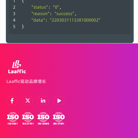
{
"status"
"0"
: 
,
"reason"
"success"
: 
,
"data"
"2203031113381000002"
: 
} 
Laaffic驱动品牌增长