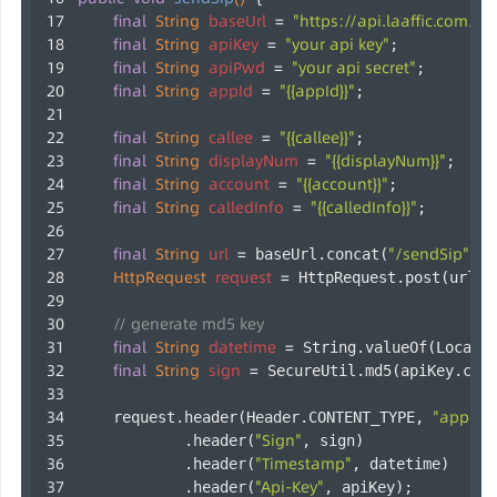
final
String
baseUrl
=
"https://api.laaffic.com/v3
final
String
apiKey
=
"your api key"
;
final
String
apiPwd
=
"your api secret"
;
final
String
appId
=
"{{appId}}"
;
final
String
callee
=
"{{callee}}"
;
final
String
displayNum
=
"{{displayNum}}"
;
final
String
account
=
"{{account}}"
;
final
String
calledInfo
=
"{{calledInfo}}"
;
final
String
url
=
"/sendSip"
 baseUrl.concat(
);
HttpRequest
request
=
 HttpRequest.post(url);
// generate md5 key
final
String
datetime
=
 String.valueOf(LocalD
final
String
sign
=
 SecureUtil.md5(apiKey.con
"applica
    request.header(Header.CONTENT_TYPE, 
"Sign"
            .header(
, sign)
"Timestamp"
            .header(
, datetime)
"Api-Key"
            .header(
, apiKey);