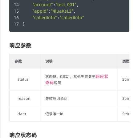
"account"
"test_001"
:
,
"appId"
"4luaKsL2"
:
,
"calledInfo"
"calledInfo"
:
}
响应参数
参数
说明
类型
响应状
状态码，0成功，其他失败参见
status
String
态码
说明
reason
失败原因说明
String
data
记录唯一id
String
响应状态码