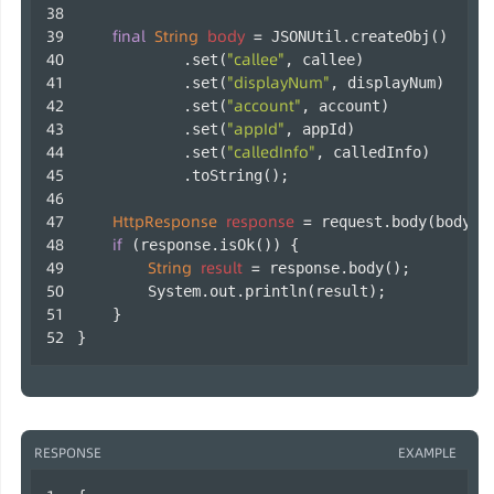
final
String
body
=
 JSONUtil.createObj()
"callee"
            .set(
, callee)
"displayNum"
            .set(
, displayNum)
"account"
            .set(
, account)
"appId"
            .set(
, appId)
"calledInfo"
            .set(
, calledInfo)
            .toString();
HttpResponse
response
=
 request.body(body).
if
 (response.isOk()) {
String
result
=
 response.body();
        System.out.println(result);
    }
} 
RESPONSE
EXAMPLE