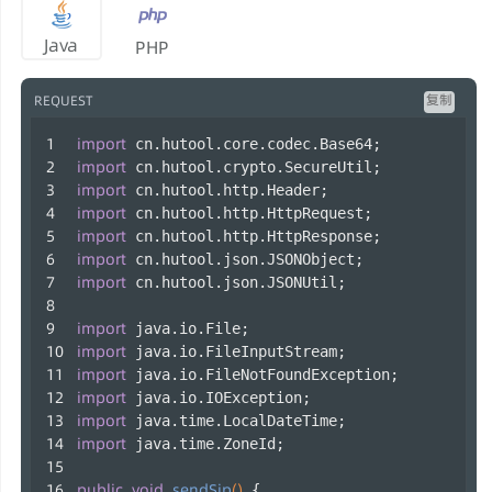
Java
PHP
复制
REQUEST
import
 cn.hutool.core.codec.Base64;
import
 cn.hutool.crypto.SecureUtil;
import
 cn.hutool.http.Header;
import
 cn.hutool.http.HttpRequest;
import
 cn.hutool.http.HttpResponse;
import
 cn.hutool.json.JSONObject;
import
 cn.hutool.json.JSONUtil;
import
 java.io.File;
import
 java.io.FileInputStream;
import
 java.io.FileNotFoundException;
import
 java.io.IOException;
import
 java.time.LocalDateTime;
import
 java.time.ZoneId;
public
void
sendSip
()
 {