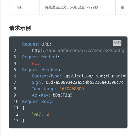
val
有效通话定义，只能设置1-999秒
是
请求示例
复制
Request
URL
: 
https
//api.laaffic.com/v3/cc/seat/setConfig
:
Request
Method
: 
POST
Request
Headers
:
Content
Type
UTF
-
: application/json;charset=
-
Sign
: 05d7a50893e22a5c4bb3216ae3396c7c
Timestamp
1630468800
: 
Api
Key
-
: bDqJFiq9
Request
Body
:
{
"val"
2
: 
}