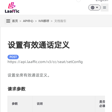
Togg
首页
>
API中心
>
IVR群呼
>
文档指引
设置有效通话定义
POST
https://api.laaffic.com/v3/cc/seat/setConfig
设置坐席有效通话定义。
请求参数
是否
参数
说明
必填