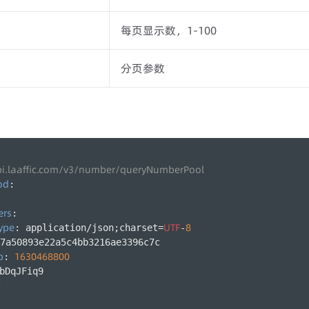
每页显示数，1-100
分页参数
pi.laaffic.com/v3/number/queryNumberPool
od
:
ers
:
ype
UTF
8
: application/json;charset=
-
7a50893e22a5c4bb3216ae3396c7c
p
1630468800
: 
bDqJFiq9
: