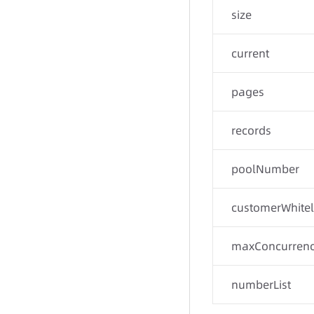
size
current
pages
records
poolNumber
customerWhitel
maxConcurren
numberList