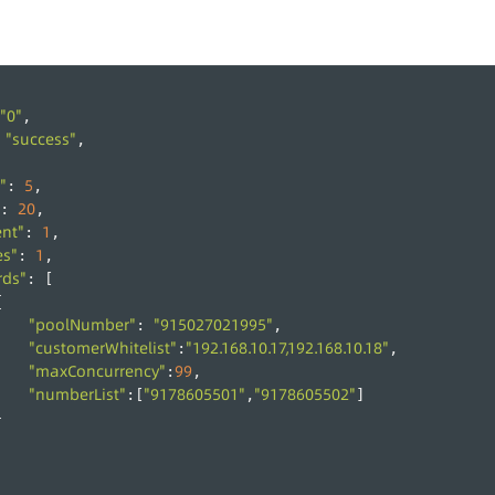
"0"
,
"success"
 
,
"
5
: 
,
20
: 
,
ent"
1
: 
,
es"
1
: 
,
rds"
: [
{
"poolNumber"
"915027021995"
: 
,
"customerWhitelist"
"192.168.10.17,192.168.10.18"
:
,
"maxConcurrency"
99
:
,
"numberList"
"9178605501"
"9178605502"
:[
,
]
}