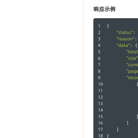
响应示例
-
-
{
"status"
: 
"reason"
:
"data"
: {
"total
"size"
"curr
"pag
"reco
            
            
        ]
    }
}