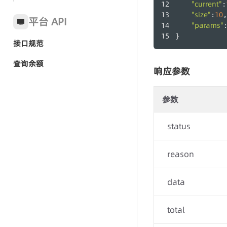
通话记录
"current"
:
"size"
10
:
,
平台 API
坐席组
"params"
}
坐席
接口规范
查询余额
响应参数
参数
status
reason
data
total