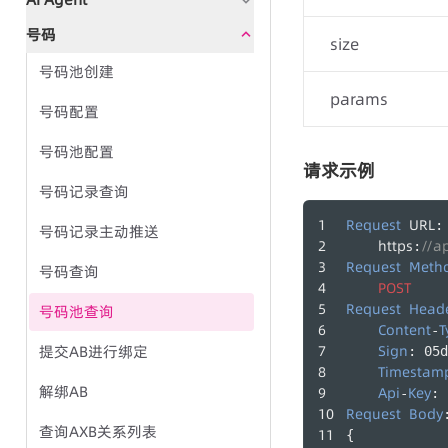
文档指引
语音全局状态码
号码
文档指引
呼叫中心全局状态码
size
号码池创建
全局状态码
IVR群呼-任务方式
常见问题
params
号码配置
IVR群呼-TTS方式
快速入门-AI Agent群呼
号码池配置
呼叫中心-CC SDK接入
请求示例
号码记录查询
群呼任务
呼叫中心-话机
群呼任务
Request
URL
:
TTS
号码记录主动推送
呼叫中心-管理端
https
//a
:
群呼记录
录音文件播放
Request
Meth
号码查询
POST
群呼记录
坐席端 SDK
Request
Head
号码池查询
Content
T
-
语音文件管理
话机调用
提交AB进行绑定
Sign
: 05d
Timestam
解绑AB
Api
Key
-
: 
Request
Body
呼叫任务
查询AXB关系列表
{