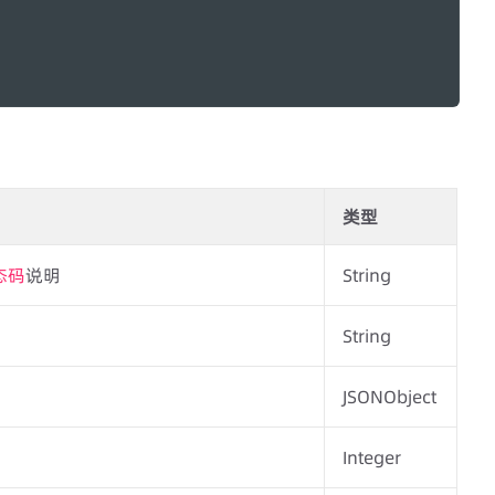
类型
态码
说明
String
String
JSONObject
Integer