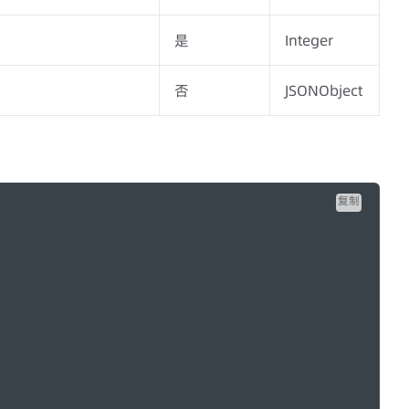
是
Integer
否
JSONObject
复制