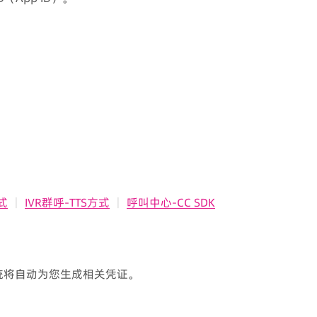
式
｜
IVR群呼-TTS方式
｜
呼叫中心-CC SDK
后，系统将自动为您生成相关凭证。