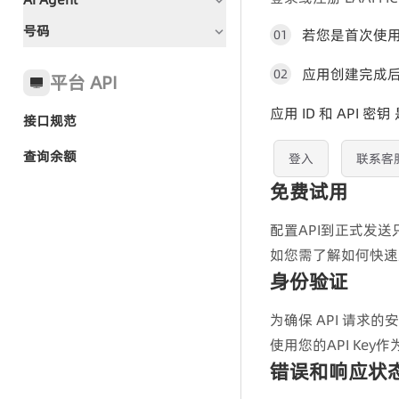
文档指引
语音全局状态码
号码
文档指引
若您是首次使
01
呼叫中心全局状态码
全局状态码
IVR群呼-任务方式
常见问题
应用创建完成
02
平台 API
IVR群呼-TTS方式
应用 ID 和 API 
接口规范
快速入门-AI Agent群呼
呼叫中心-CC SDK接入
查询余额
登入
联系客
群呼任务
呼叫中心-话机
免费试用
群呼任务
TTS
呼叫中心-管理端
配置API到正式发
群呼记录
录音文件播放
如您需了解如何快速
群呼记录
坐席端 SDK
身份验证
语音文件管理
话机调用
为确保 API 请求的安
使用您的API Key
错误和响应状
呼叫任务