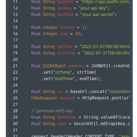
final
String
baseUrl
=
"https://api.laaffic.com/v3
final
String
apiKey
=
"your api key"
;
final
String
apiPwd
=
"your api secret"
;
final
Integer
current
=
1
;
final
Integer
size
=
20
;
final
String
strTime
=
"2022-01-01T00:00:00+08:0
final
String
endTime
=
"2022-01-31T00:00:00+08:
final
JSONObject
params
=
 JSONUtil.createObj
"strTime"
        .set(
, strTime)
"endTime"
        .set(
, endTime);
final
String
url
=
"/recordGrou
 baseUrl.concat(
HttpRequest
request
=
 HttpRequest.post(url);
// generate md5 key
final
String
datetime
=
 String.valueOf(LocalD
final
String
sign
=
 SecureUtil.md5(apiKey.con
"applica
    request.header(Header.CONTENT_TYPE, 