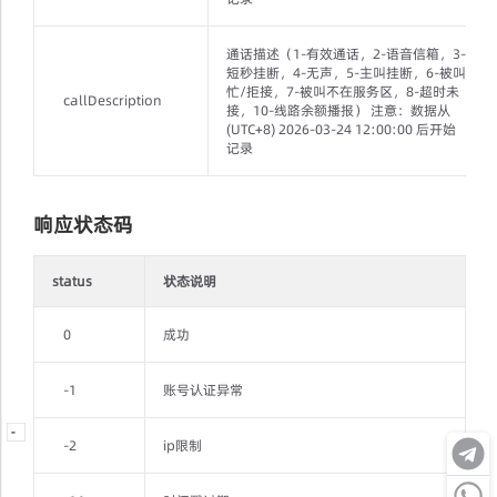
通话描述（1-有效通话，2-语音信箱，3-
短秒挂断，4-无声，5-主叫挂断，6-被叫
忙/拒接，7-被叫不在服务区，8-超时未
callDescription
接，10-线路余额播报） 注意：数据从
(UTC+8) 2026-03-24 12:00:00 后开始
记录
响应状态码
status
状态说明
0
成功
-1
账号认证异常
-
-
-
-2
ip限制