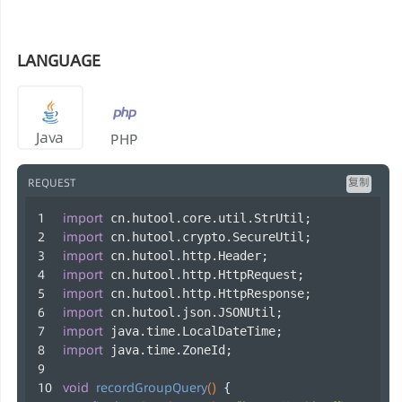
LANGUAGE
Java
PHP
复制
REQUEST
import
 cn.hutool.core.util.StrUtil;
import
 cn.hutool.crypto.SecureUtil;
import
 cn.hutool.http.Header;
import
 cn.hutool.http.HttpRequest;
import
 cn.hutool.http.HttpResponse;
import
 cn.hutool.json.JSONUtil;
import
 java.time.LocalDateTime;
import
 java.time.ZoneId;
void
recordGroupQuery
()
 {