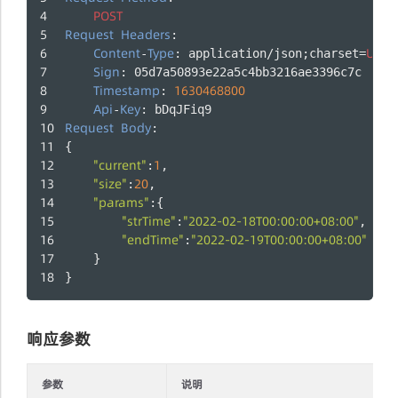
POST
Request
Headers
:
Content
Type
UTF
-
: application/json;charset=
-
Sign
: 05d7a50893e22a5c4bb3216ae3396c7c
Timestamp
1630468800
: 
Api
Key
-
: bDqJFiq9
Request
Body
:
{
"current"
1
:
,
"size"
20
:
,
"params"
:{
"strTime"
"2022-02-18T00:00:00+08:00"
:
,
"endTime"
"2022-02-19T00:00:00+08:00"
:
    }
}
响应参数
参数
说明