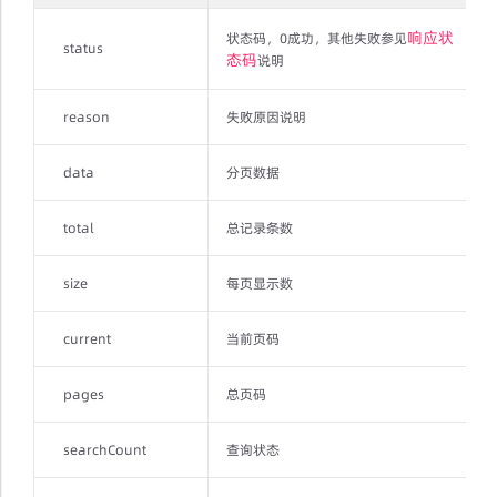
响应状
状态码，0成功，其他失败参见
status
态码
说明
reason
失败原因说明
data
分页数据
total
总记录条数
size
每页显示数
current
当前页码
pages
总页码
searchCount
查询状态