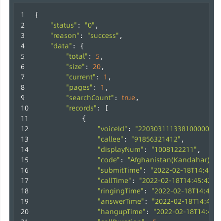
{
"status"
"0"
: 
,
"reason"
"success"
: 
,
"data"
: {
"total"
5
: 
,
"size"
20
: 
,
"current"
1
: 
,
"pages"
1
: 
,
"searchCount"
true
: 
,
"records"
: [
            {
"voiceId"
"2203031113381000002"
: 
,
"callee"
"91856321412"
: 
,
"displayNum"
"1008122211"
: 
,
"code"
"Afghanistan(Kandahar)"
: 
,
"submitTime"
"2022-02-18T14:42:4
: 
"callTime"
"2022-02-18T14:45:42+0
: 
"ringingTime"
"2022-02-18T14:42:4
: 
"answerTime"
"2022-02-18T14:42:5
: 
"hangupTime"
"2022-02-18T14:42:
: 