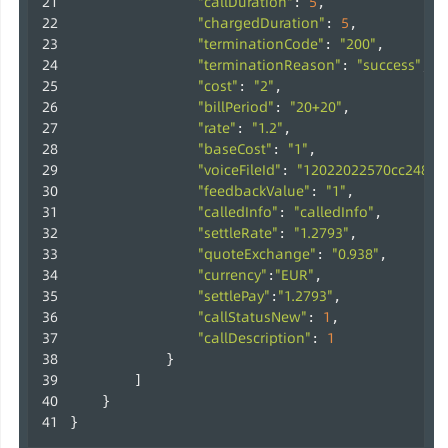
"callDuration"
5
: 
,
"chargedDuration"
5
: 
,
"terminationCode"
"200"
: 
,
"terminationReason"
"success"
: 
,
"cost"
"2"
: 
,
"billPeriod"
"20+20"
: 
,
"rate"
"1.2"
: 
,
"baseCost"
"1"
: 
,
"voiceFileId"
"12022022570cc2484c
: 
"feedbackValue"
"1"
: 
,
"calledInfo"
"calledInfo"
: 
,
"settleRate"
"1.2793"
: 
,
"quoteExchange"
"0.938"
: 
,
"currency"
"EUR"
:
,
"settlePay"
"1.2793"
:
,
"callStatusNew"
1
: 
,
"callDescription"
1
: 
            }
        ]
    }
} 