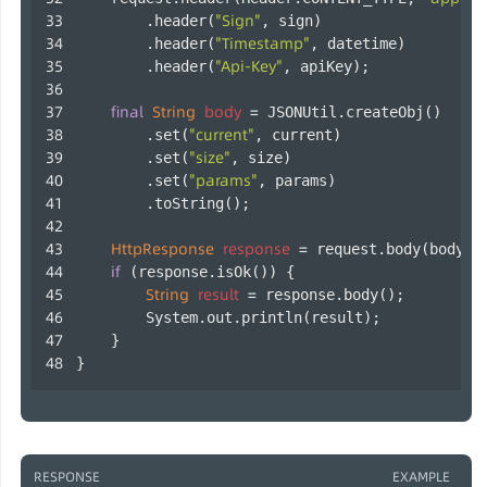
"Sign"
        .header(
, sign)
"Timestamp"
        .header(
, datetime)
"Api-Key"
        .header(
, apiKey);
final
String
body
=
 JSONUtil.createObj()
"current"
        .set(
, current)
"size"
        .set(
, size)
"params"
        .set(
, params)
        .toString();
HttpResponse
response
=
 request.body(body).
if
 (response.isOk()) {
String
result
=
 response.body();
        System.out.println(result);
    }
} 
RESPONSE
EXAMPLE