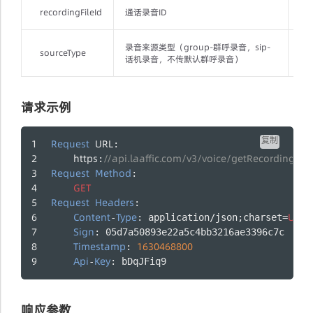
recordingFileId
通话录音ID
是
录音来源类型（group-群呼录音，sip-
sourceType
否
话机录音，不传默认群呼录音）
请求示例
复制
Request
URL
:
https
//api.laaffic.com/v3/voice/getRecordingFile
:
Request
Method
:
GET
Request
Headers
:
Content
Type
UTF
-
: application/json;charset=
-
Sign
: 05d7a50893e22a5c4bb3216ae3396c7c
Timestamp
1630468800
: 
Api
Key
-
: bDqJFiq9
响应参数