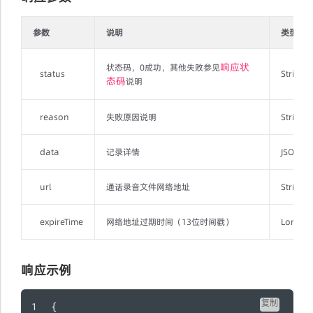
参数
说明
类型
响应状
状态码，0成功，其他失败参见
status
String
态码
说明
reason
失败原因说明
String
data
记录详情
JSONObj
url
通话录音文件网络地址
String
expireTime
网络地址过期时间（13位时间戳）
Long
响应示例
复制
{