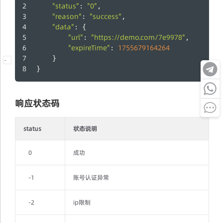
"status"
"0"
: 
,
"reason"
"success"
: 
,
"data"
: {
"url"
"https://demo.com/7e9978"
: 
,
"expireTime"
1755679164264
: 
    }
-
}
响应状态码
status
状态说明
0
成功
-1
账号认证异常
-2
ip限制