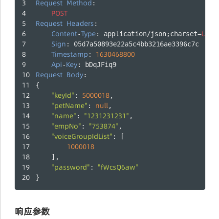
Request
Method
:
POST
Request
Headers
:
Content
Type
UTF
-
: application/json;charset=
-
Sign
: 05d7a50893e22a5c4bb3216ae3396c7c
Timestamp
1630468800
: 
Api
Key
-
: bDqJFiq9
Request
Body
:
{
"keyId"
5000018
: 
,
"petName"
null
: 
,
"name"
"1231231231"
: 
,
"empNo"
"753874"
: 
,
"voiceGroupIdList"
: [
1000018
	],
"password"
"fWcsQ6aw"
: 
}
响应参数