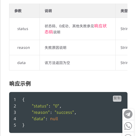
参数
说明
类型
响应状
状态码，0成功，其他失败参见
status
String
态码
说明
reason
失败原因说明
String
data
该方法返回为空
String
响应示例
复制
{
"status"
"0"
: 
,
"reason"
"success"
: 
,
"data"
null
: 
}