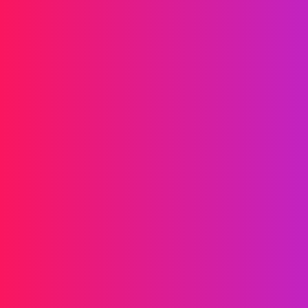
Laaffic驱动品牌增长
信息传递
短信
RCS
彩信
双向短信
WhatsApp
语音
挂机短信
AI 语音群呼
语音群呼
呼叫中心
SIP 中继
解决方案