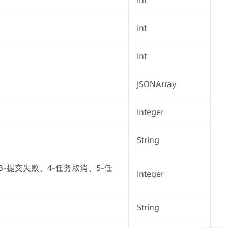
Int
Int
Int
JSONArray
Integer
String
3-提交失败、4-任务取消、5-任
Integer
String