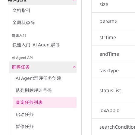
文档指引
语音全局状态码
size
文档指引
呼叫中心全局状态码
params
全局状态码
IVR群呼-任务方式
常见问题
IVR群呼-TTS方式
快速入门
strTime
快速入门-AI Agent群呼
呼叫中心-CC SDK接入
endTime
群呼任务
AI Agent API
呼叫中心-话机
群呼任务
TTS
taskType
呼叫中心-管理端
AI Agent群呼任务创建
录音文件播放
队列剔除呼叫号码
statusList
群呼记录
坐席端 SDK
查询任务列表
语音文件管理
话机调用
idxAppId
启动任务
呼叫任务
暂停任务
searchConditio