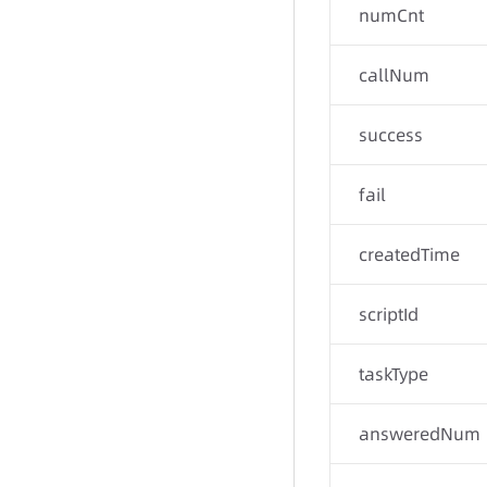
numCnt
callNum
success
fail
createdTime
scriptId
taskType
answeredNum