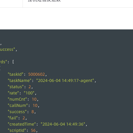
,
success"
,
rds"
: [
{
"taskId"
5000602
: 
,
"taskName"
"2024-06-04 14:49:17-agent"
: 
,
"status"
2
: 
,
"rate"
"100"
: 
,
"numCnt"
10
: 
,
"callNum"
10
: 
,
"success"
8
: 
,
"fail"
2
: 
,
"createdTime"
"2024-06-04 14:49:36"
: 
,
"scriptId"
56
: 
,