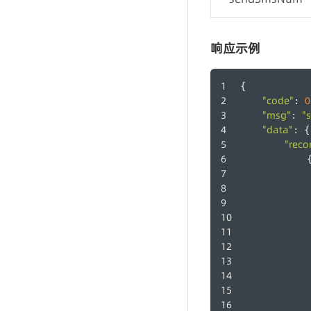
响应示例
{
"code"
0
: 
"msg"
"
: 
"data"
: {
"reco
            