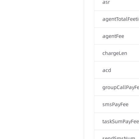
asr
agentTotalFeet
agentFee
chargeLen
acd
groupCallPayF
smsPayFee
taskSumPayFee
sendSmsNum