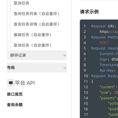
通话记录
取消任务
请求示例
坐席组
查询任务列表（自动重呼）
坐席
查询任务详情（自动重呼）
Request
URL
:
https
//a
:
编辑任务（自动重呼）
Request
Meth
POST
取消任务（自动重呼）
Request
Head
Content
T
-
群呼记录
Sign
: 05d
Timestam
号码
Api
Key
-
: 
Request
Body
平台 API
{
"current"
:
"size"
10
: 
接口规范
"params"
"strT
查询余额
"end
"task