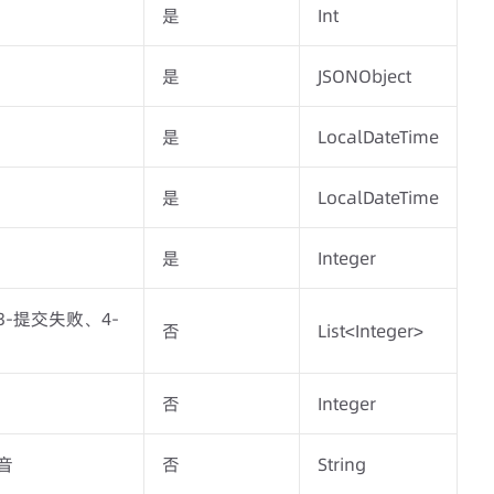
是
Int
是
JSONObject
是
LocalDateTime
是
LocalDateTime
是
Integer
-提交失败、4-
否
List<Integer>
否
Integer
音
否
String