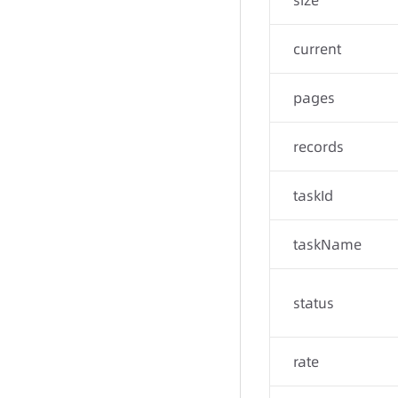
size
current
pages
records
taskId
taskName
status
rate
-
-
-