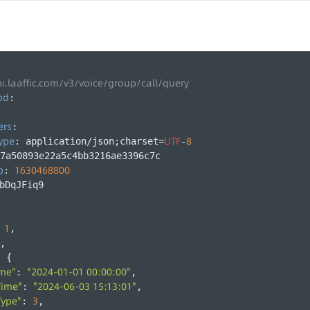
pi.laaffic.com/v3/voice/group/call/query
od
:
ers
:
ype
UTF
8
: application/json;charset=
-
7a50893e22a5c4bb3216ae3396c7c
p
1630468800
: 
bDqJFiq9
:
1
 
,
,
: {
ime"
"2024-01-01 00:00:00"
: 
,
Time"
"2024-06-03 15:13:01"
: 
,
Type"
3
: 
,