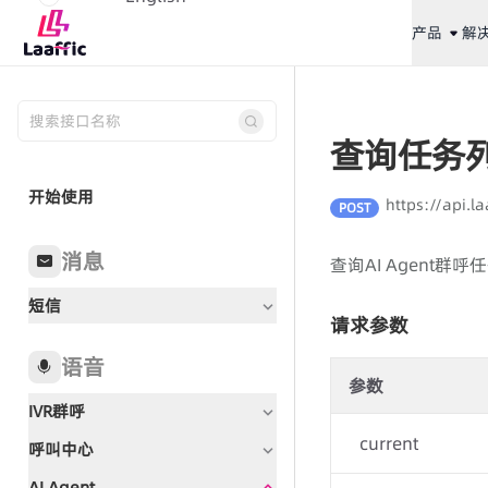
产品
解
查询任务
开始使用
https://api.l
POST
消息
查询AI Agent群呼
短信
请求参数
语音
参数
IVR群呼
current
呼叫中心
文档指引
AI Agent