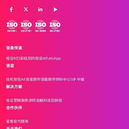
信息传递
短信
RCS
彩信
双向短信
WhatsApp
语音
挂机短信
AI 语音群呼
语音群呼
呼叫中心
SIP 中继
解决方案
验证
营销
服务
游戏
金融科技
区块链
合作伙伴
星推官
代理商
关于我们