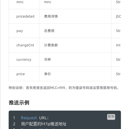
mnc
mnc
String
pricedetail
费用详情
JSONOb
pay
总费用
String
chargeCnt
计费条数
Int
currency
币种
String
price
单价
String
特别说明：若失败报告返回MCC=999，则为错误号码或运营商禁用号码。
推送示例
复制
Request
URL
:
用户配置的http推送地址