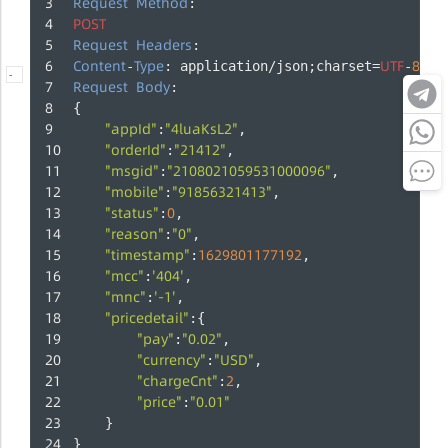
Request
Method
:
POST
Request
Headers
:
Content
Type
UTF
8
-
: application/json;charset=
-
-
Request
Body
:
{
"appId"
"4luaKsL2"
:
,
"orderId"
"21412"
:
,
"msgid"
"2108021059531000096"
:
,
"mobile"
"91856321413"
:
,
"status"
0
:
,
"reason"
"0"
:
,
"timestamp"
1629801177192
:
,
"mcc"
'404'
:
,
"mnc"
'-1'
:
,
"pricedetail"
:{
"pay"
"0.02"
:
,
"currency"
"USD"
:
,
"chargeCnt"
2
:
,
"price"
"0.01"
:
    }
}