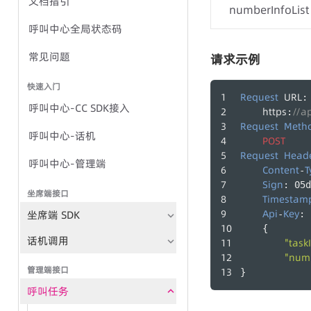
文档指引
语音全局状态码
numberInfoList
呼叫中心全局状态码
IVR群呼-任务方式
常见问题
请求示例
IVR群呼-TTS方式
快速入门
Request
URL
:
呼叫中心-CC SDK接入
https
//a
:
Request
Meth
群呼任务
呼叫中心-话机
POST
Request
Head
TTS
呼叫中心-管理端
Content
T
-
录音文件播放
Sign
: 05d
坐席端接口
Timestam
群呼记录
Api
Key
坐席端 SDK
-
: 
    {
语音文件管理
话机调用
"task
"numb
管理端接口
}
呼叫任务