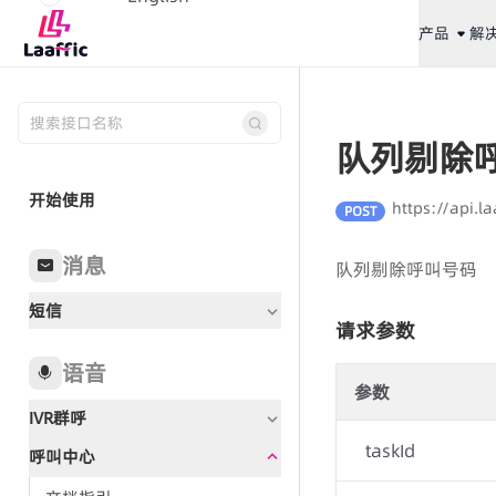
产品
解
队列剔除
开始使用
https://api.
POST
消息
队列剔除呼叫号码
短信
请求参数
语音
参数
IVR群呼
taskId
呼叫中心
文档指引