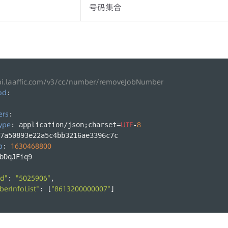
号码集合
pi.laaffic.com/v3/cc/number/removeJobNumber
od
:
ers
:
ype
UTF
8
: application/json;charset=
-
7a50893e22a5c4bb3216ae3396c7c
p
1630468800
: 
bDqJFiq9
Id"
"5025906"
: 
,
erInfoList"
"8613200000007"
: [
]