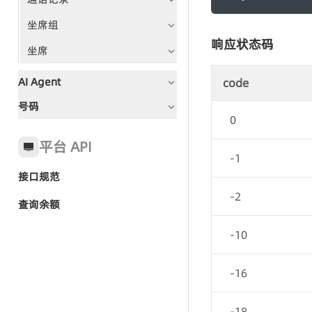
坐席组
响应状态码
坐席
AI Agent
code
号码
文档指引
0
全局状态码
平台 API
-1
接口规范
快速入门-AI Agent群呼
-2
查询余额
-10
群呼任务
群呼记录
-16
-18