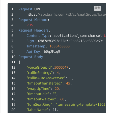
复制
Request
URL
: 
https
//api.laaffic.com/v3/cc/seatGroup/basicSet
:
Request
Method
:
POST
Request
Headers
:
Content
Type
UTF
-
: application/json;charset=
-
Sign
: 05d7a50893e22a5c4bb3216ae3396c7c
Timestamp
1630468800
: 
Api
Key
-
: bDqJFiq9
Request
Body
:
{
"voiceGroupId"
5000047
:
,
"callinStrategy"
4
: 
,
"callinAutoAnswerSec"
5
: 
,
"timeoutTransferSec"
45
: 
,
"wrapUpTime"
20
: 
,
"timeoutIdle"
""
: 
,
"timeoutWaitSec"
60
: 
,
"turnSeatRing"
"turnseatring-template/120250
: 
"labelName"
: [],