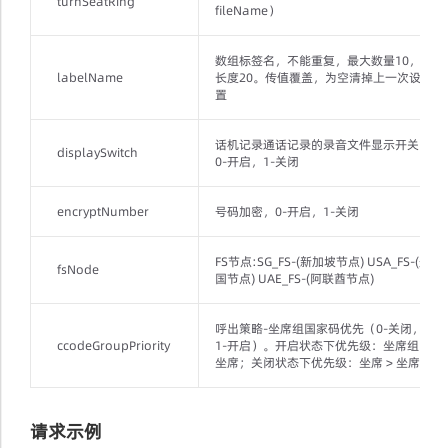
turnSeatRing
fileName）
数组标签名，不能重复，最大数量10，
labelName
长度20。传值覆盖，为空清掉上一次设
置
话机记录通话记录的录音文件显示开关，
displaySwitch
0-开启，1-关闭
encryptNumber
号码加密，0-开启，1-关闭
FS节点:SG_FS-(新加坡节点) USA_FS-(美
fsNode
国节点) UAE_FS-(阿联酋节点)
呼出策略-坐席组国家码优先（0-关闭，
ccodeGroupPriority
1-开启）。开启状态下优先级：坐席组 >
坐席；关闭状态下优先级：坐席 > 坐席组
请求示例