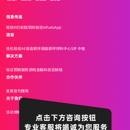
信息传递
短信
RCS
彩信
双向短信
WhatsApp
语音
挂机短信
AI 语音群呼
语音群呼
呼叫中心
SIP 中继
解决方案
验证
营销
服务
游戏
金融科技
区块链
合作伙伴
星推官
代理商
关于我们
活动
博客
公司
招聘
点击此处开启人工服务