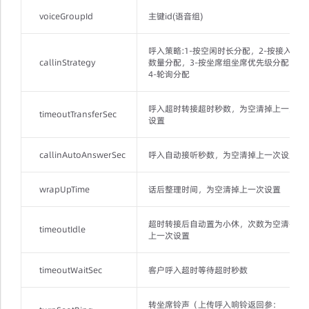
voiceGroupId
主键id(语音组)
呼入策略:1-按空闲时长分配，2-按接入
callinStrategy
数量分配，3-按坐席组坐席优先级分配，
4-轮询分配
呼入超时转接超时秒数，为空清掉上一次
timeoutTransferSec
设置
callinAutoAnswerSec
呼入自动接听秒数，为空清掉上一次设置
wrapUpTime
话后整理时间，为空清掉上一次设置
超时转接后自动置为小休，次数为空清掉
timeoutIdle
上一次设置
timeoutWaitSec
客户呼入超时等待超时秒数
转坐席铃声（上传呼入响铃返回参：