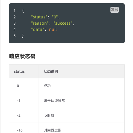
复制
{
"status"
"0"
: 
,
"reason"
"success"
: 
,
"data"
null
: 
}
响应状态码
status
状态说明
0
成功
-1
账号认证异常
-2
ip限制
-16
时间戳过期