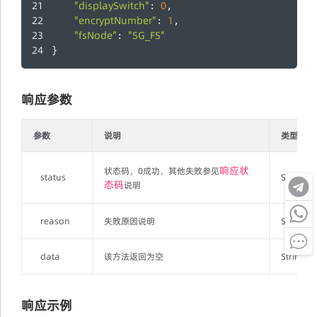
"displaySwitch"
0
: 
,
"encryptNumber"
1
: 
,
"fsNode"
"SG_FS"
: 
}
响应参数
参数
说明
类型
响应状
状态码，0成功，其他失败参见
status
String
态码
说明
reason
失败原因说明
String
data
该方法返回为空
String
响应示例