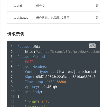
taskId
任务ID
是
taskStatus
任务状态，1-启用，2禁用
是
请求示例
复制
Request
URL
: 
https
//api.laaffic.com/v3/cc/preview/updateTask
:
Request
Method
:
POST
Request
Headers
:
Content
Type
UTF
-
: application/json;charset=
-
Sign
: 05d7a50893e22a5c4bb3216ae3396c7c
Timestamp
1630468800
: 
Api
Key
-
: bDqJFiq9
Request
Body
:
{
"taskId"
123
: 
,
"taskStatus"
1
: