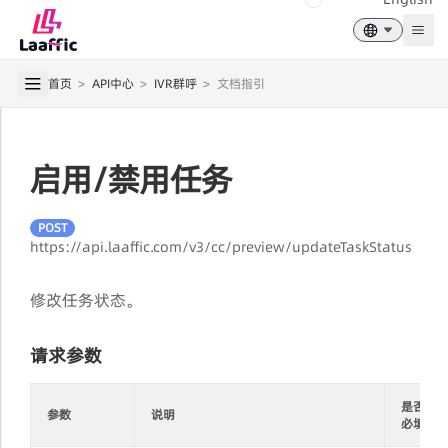
Togg
首页
>
API中心
>
IVR群呼
>
文档指引
启用/禁用任务
POST
https://api.laaffic.com/v3/cc/preview/updateTaskStatus
修改任务状态。
请求参数
是否
参数
说明
必填