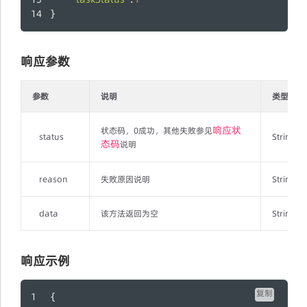
}
响应参数
参数
说明
类型
响应状
状态码，0成功，其他失败参见
status
String
态码
说明
reason
失败原因说明
String
data
该方法返回为空
String
响应示例
复制
{