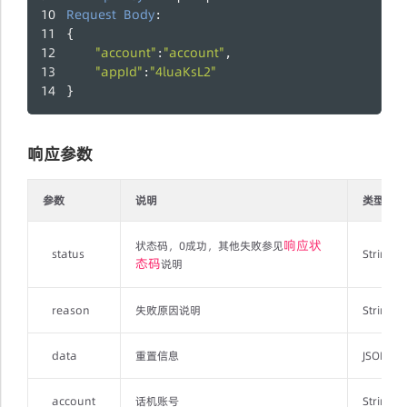
Request
Body
:
{
"account"
"account"
:
,
"appId"
"4luaKsL2"
:
}
响应参数
参数
说明
类型
响应状
状态码，0成功，其他失败参见
status
String
态码
说明
reason
失败原因说明
String
data
重置信息
JSONObj
account
话机账号
String