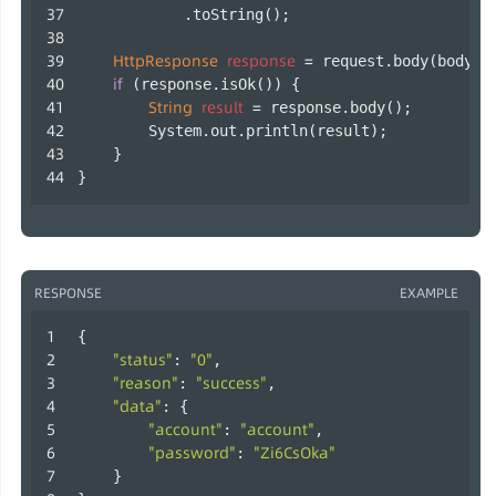
            .toString();
HttpResponse
response
=
 request.body(body).
if
 (response.isOk()) {
String
result
=
 response.body();
        System.out.println(result);
    }
} 
RESPONSE
EXAMPLE
{
"status"
"0"
: 
,
"reason"
"success"
: 
,
"data"
: {
"account"
"account"
: 
,
"password"
"Zi6CsOka"
: 
    }