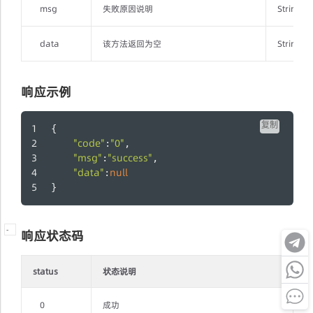
msg
失败原因说明
String
data
该方法返回为空
String
响应示例
复制
{
"code"
"0"
:
,
"msg"
"success"
:
,
"data"
null
:
}
-
响应状态码
status
状态说明
0
成功