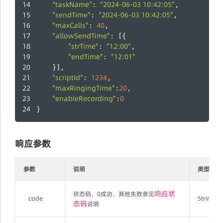
"taskName"
"2024-06-03 10:42:05"
: 
,
"sendTime"
"2024-06-03 10:42:05"
: 
,
"maxCalls"
40
: 
,
"allowSendTime"
: [{
"strTime"
"12:00"
: 
,
"endTime"
"12:01"
: 
    }],
"scriptId"
1234
: 
,
"maxRingingTime"
20
:
,
"enableRecording"
0
:
}
响应参数
参数
说明
类型
响应状
状态码，0成功，其他失败参见
code
String
态码
说明