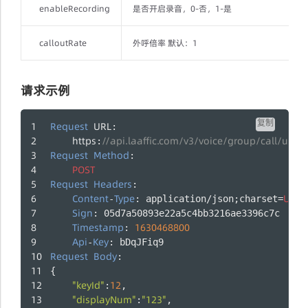
enableRecording
是否开启录音，0-否，1-是
calloutRate
外呼倍率 默认：1
请求示例
复制
Request
URL
:
https
//api.laaffic.com/v3/voice/group/call/upda
:
Request
Method
:
POST
Request
Headers
:
Content
Type
UTF
-
: application/json;charset=
-
Sign
: 05d7a50893e22a5c4bb3216ae3396c7c
Timestamp
1630468800
: 
Api
Key
-
: bDqJFiq9
Request
Body
:
{
"keyId"
12
:
,
"displayNum"
"123"
:
,