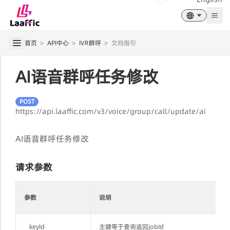
Togg
首页
>
API中心
>
IVR群呼
>
文档指引
AI语音群呼任务修改
POST
https://api.laaffic.com/v3/voice/group/call/update/ai
AI语音群呼任务修改
请求参数
参数
说明
keyId
主键等于查询返回jobId