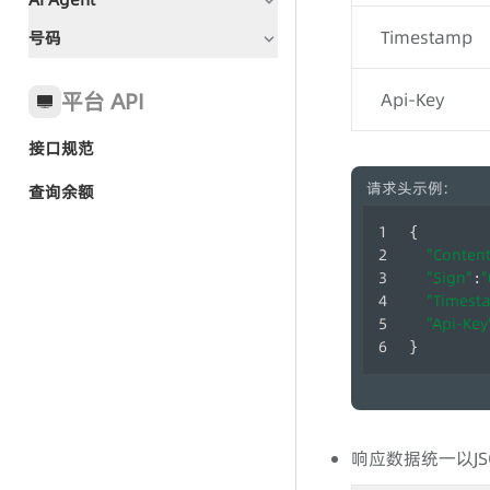
文档指引
语音全局状态码
Timestamp
号码
文档指引
呼叫中心全局状态码
全局状态码
IVR群呼-任务方式
常见问题
平台 API
Api-Key
IVR群呼-TTS方式
接口规范
快速入门-AI Agent群呼
呼叫中心-CC SDK接入
请求头示例:
查询余额
群呼任务
呼叫中心-话机
{
群呼任务
TTS
"Content
呼叫中心-管理端
"Sign"
"
:
群呼记录
录音文件播放
"Timest
"Api-Key
群呼记录
坐席端 SDK
}
语音文件管理
话机调用
响应数据统一以J
呼叫任务