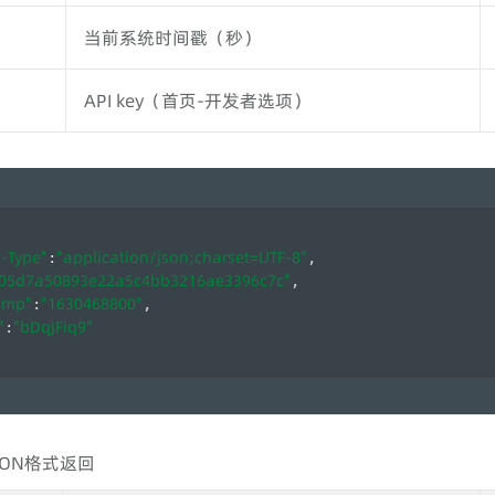
当前系统时间戳（秒）
API key（首页-开发者选项）
-Type"
"application/json;charset=UTF-8"
:
,
05d7a50893e22a5c4bb3216ae3396c7c"
,
amp"
"1630468800"
:
,
"
"bDqJFiq9"
:
SON格式返回