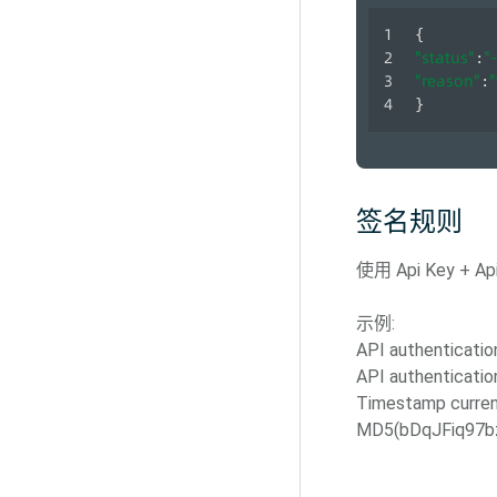
{
"status"
"
:
"reason"
:
}
签名规则
使用 Api Key 
示例:
API authenticati
API authenticatio
Timestamp curren
MD5(bDqJFiq97b