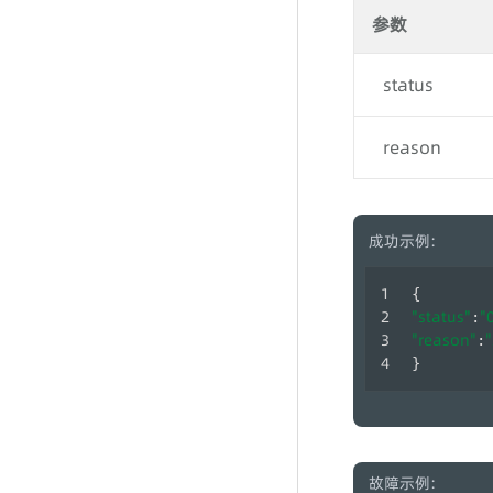
通话记录
参数
坐席组
status
坐席
reason
成功示例:
{
"status"
"
:
"reason"
:
}
故障示例: