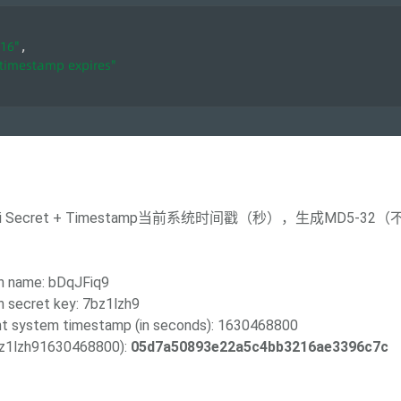
-16"
, 
"timestamp expires"
+ Api Secret + Timestamp当前系统时间戳（秒），生成MD5
on name: bDqJFiq9
n secret key: 7bz1lzh9
t system timestamp (in seconds): 1630468800
z1lzh91630468800):
05d7a50893e22a5c4bb3216ae3396c7c