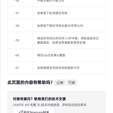
-56
中继主键ID不能为空
-57
坐席组下必须绑定号码
-58
坐席组下绑定号码长度50字符以内
绑定的号码已存在呼入SIP中继，请检查是否已
-59
重复绑定；如若没有请联系商务处理
-60
绑定sip白名单ip重复
-61
坐席组绑定号码未找到国家方向
此页面的内容有帮助吗？
赞
踩
对接有疑问？联络我们的技术支援
LAAFFIC API 专属 TG 技术对接频道，即时回应您的需求
前往Telegram联系