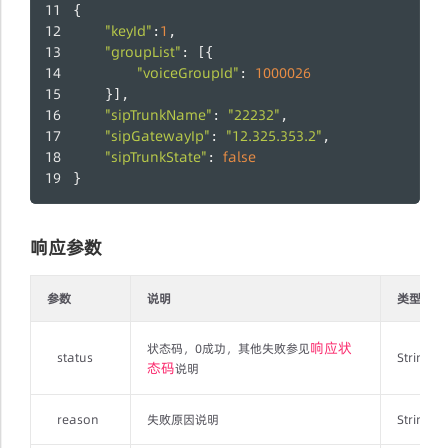
{
"keyId"
1
:
,
"groupList"
: [{
"voiceGroupId"
1000026
: 
    }],
"sipTrunkName"
"22232"
: 
,
"sipGatewayIp"
"12.325.353.2"
: 
,
"sipTrunkState"
false
: 
}
响应参数
参数
说明
类型
响应状
状态码，0成功，其他失败参见
status
String
态码
说明
reason
失败原因说明
String