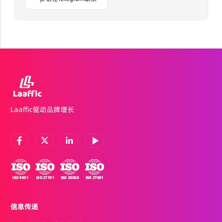
Laaffic驱动品牌增长
信息传递