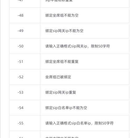
-48
绑定坐席组不能为空
-49
绑定sip网关ip不能为空
-50
请输入正确格式sip网关ip，限制50字符
-51
绑定坐席组不能重复
-52
坐席组已被绑定
-53
绑定sip网关ip重复
-54
绑定sip白名单ip不能为空
-55
请输入正确格式sip白名单ip，限制50字符