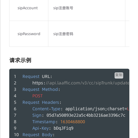
typ
sipAccount
sip注册账号
sipT
必填
typ
sipPassword
sip注册密码
sipT
必填
请求示例
复制
Request
URL
: 
https
//api.laaffic.com/v3/cc/sipTrunk/update
:
Request
Method
:
POST
Request
Headers
:
Content
Type
UTF
-
: application/json;charset=
-
Sign
: 05d7a50893e22a5c4bb3216ae3396c7c
Timestamp
1630468800
: 
Api
Key
-
: bDqJFiq9
Request
Body
: