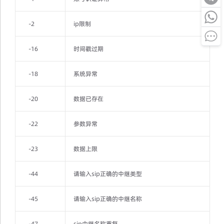
-2
ip限制
-16
时间戳过期
-18
系统异常
-20
数据已存在
-22
参数异常
-23
数据上限
-44
请输入sip正确的中继类型
-45
请输入sip正确的中继名称
-47
sip中继名称重复