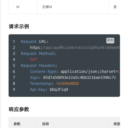
id
主键Id
是
请求示例
复制
Request
URL
: 
https
//api.laaffic.com/v3/cc/sipTrunk/deleteTrun
:
Request
Method
: 
GET
Request
Headers
:
Content
Type
UTF
-
: application/json;charset=
-
Sign
: 05d7a50893e22a5c4bb3216ae3396c7c
Timestamp
1630468800
: 
Api
Key
-
: bDqJFiq9
响应参数
参数
说明
类型