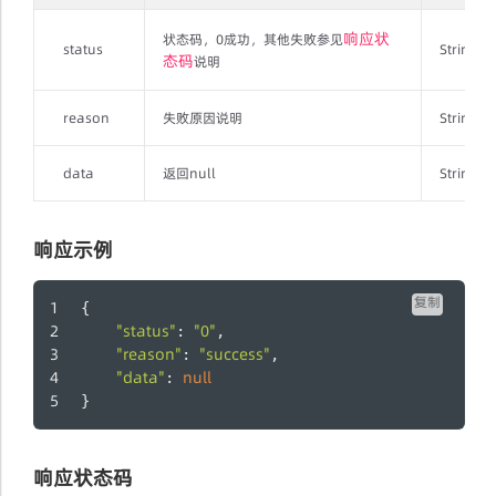
响应状
状态码，0成功，其他失败参见
status
String
态码
说明
reason
失败原因说明
String
data
返回null
String
响应示例
复制
{
"status"
"0"
: 
,
"reason"
"success"
: 
,
"data"
null
: 
}
响应状态码