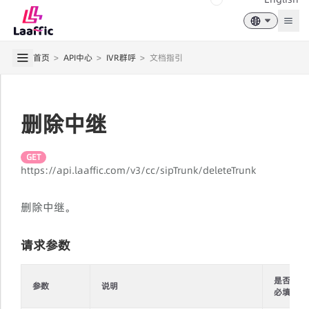
Togg
首页
>
API中心
>
IVR群呼
>
文档指引
删除中继
GET
https://api.laaffic.com/v3/cc/sipTrunk/deleteTrunk
删除中继。
请求参数
是否
参数
说明
必填