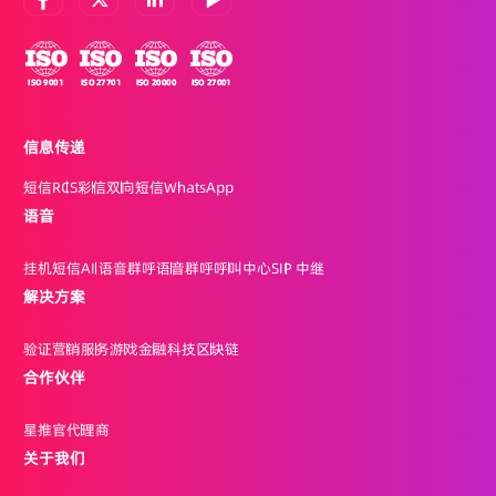
信息传递
短信
RCS
彩信
双向短信
WhatsApp
语音
挂机短信
AI 语音群呼
语音群呼
呼叫中心
SIP 中继
解决方案
验证
营销
服务
游戏
金融科技
区块链
合作伙伴
星推官
代理商
关于我们