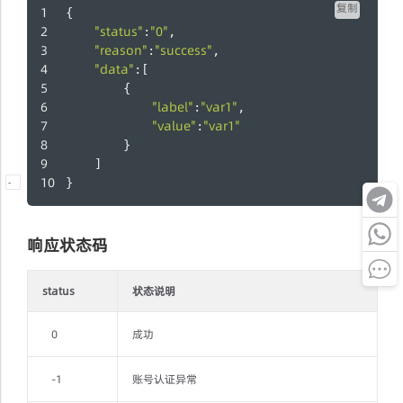
复制
{
"status"
"0"
:
,
"reason"
"success"
:
,
"data"
:[
        {
"label"
"var1"
:
,
"value"
"var1"
:
        }
    ]
}
-
响应状态码
status
状态说明
0
成功
-1
账号认证异常