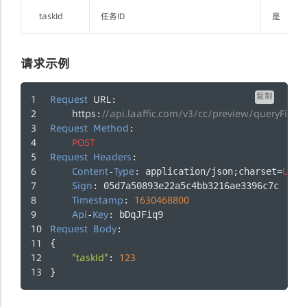
taskId
任务ID
是
请求示例
复制
Request
URL
: 
https
//api.laaffic.com/v3/cc/preview/queryField
:
Request
Method
:
POST
Request
Headers
:
Content
Type
UTF
-
: application/json;charset=
-
Sign
: 05d7a50893e22a5c4bb3216ae3396c7c
Timestamp
1630468800
: 
Api
Key
-
: bDqJFiq9
Request
Body
:
{
"taskId"
123
: 
}