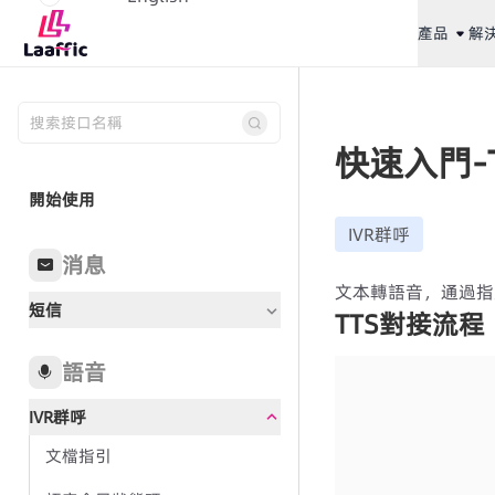
產品
解
快速入門-
開始使用
IVR群呼
消息
文本轉語音，通過指
短信
TTS對接流程
語音
IVR群呼
文檔指引