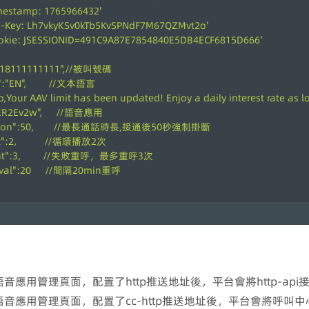
mestamp: 1765966432'
i-Key: Lh7vkyKSv0kTb5KvSPNdF7M67QZMvt2o'
okie: JSESSIONID=491C9A87E7854840E5DB4ECF6815D666'
: "918111111111",//被叫號碼
":"EN",        //文本語言
ello,Your AAV limit has been updated! Enjoy a daily interest rate a
"sER2Ev2w",     //語音應用
ration":50,       //最長通話時長,接通後50秒強制掛斷
t":2,          //循環播放2次
ount":3,        //失敗重呼，最多重呼3次
terval":20     //間隔20min重呼
語音應用管理頁面，配置了http推送地址後，平台會將http-
語音應用管理頁面，配置了cc-http推送地址後，平台會將呼