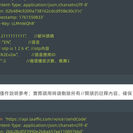
ntent-Type: application/json;charset=UTF-8'
gn: 02b484c9209a738162cdcd958e30c31c'
mestamp: 1761550833'
i-Key: cLMnWQhR'
"912111111111",      //被叫號碼
"EN",              //語言
ur otp is 1 2 6 4", //otp內容
cER2Ev2w",           //語音應用ID
nt":2                 //循環播放次數，推薦3
僅作說明參考；實際調用時請刪除所有//開頭的註釋內容，確保 J
on
'https://api.laaffic.com/voice/sendCode'
ntent-Type: application/json;charset=UTF-8'
gn: 2bb28c85f3990e2b8a657ee11089766d'