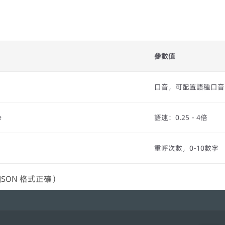
參數值
口音，可配置語種口音，
e
語速：0.25 - 4倍
重呼次數，0-10數字
SON 格式正確）