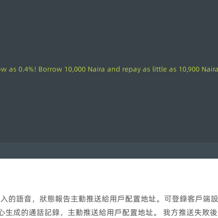
s low as 0.4%! Borrow 10,000 Naira and repay as little as 10,900 Nai
api接入的語音，狀態報告主動推送給用戶配置地址。可登錄客戶端
叫中心生成的通話記錄，主動推送給用戶配置地址。 我方推送失敗