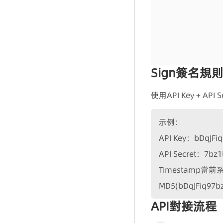
坐席組
坐席
Sign簽名規
使用API Key + 
示例：
API Key：bDqJFiq
API Secret：7bz1
Timestamp當前
MD5(bDqJFiq97b
API對接流程