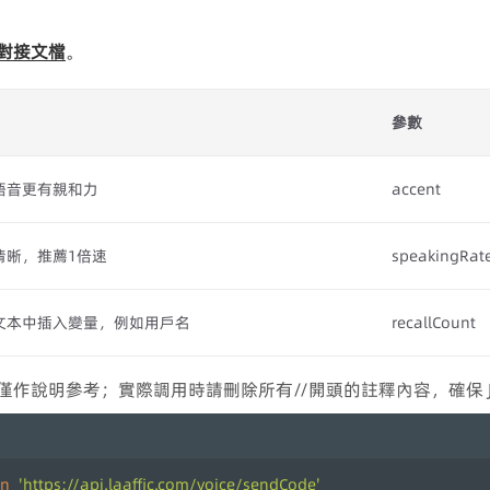
呼對接文檔
。
參數
語音更有親和力
accent
清晰，推薦1倍速
speakingRat
文本中插入變量，例如用戶名
recallCount
僅作說明參考；實際調用時請刪除所有//開頭的註釋內容，確保 J
on
'https://api.laaffic.com/voice/sendCode'