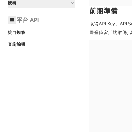
號碼
文檔指引
呼叫中心全局狀態碼
前期準備
全域狀態碼
常見問題
平台 API
取得API Key、API 
需登陸客戶端取得,
接口規範
快速入門-AI Agent群呼
呼叫中心-CC SDK接入
查詢餘額
呼叫中心-話機
群呼任務
呼叫中心-管理端
群呼記錄
坐席端 SDK
話機調用
呼叫任務
通話記錄