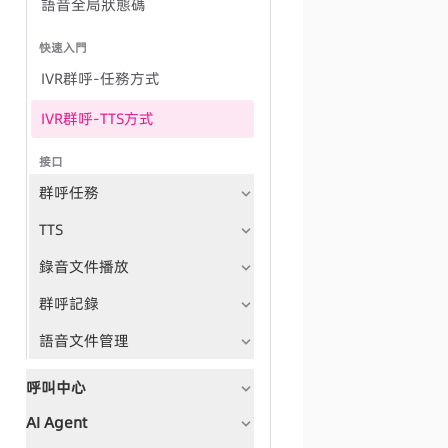
語音全局狀態碼
快速入門
IVR群呼-任務方式
IVR群呼-TTS方式
接口
群呼任務
TTS
錄音文件播放
群呼記錄
語音文件管理
呼叫中心
AI Agent
文檔指引