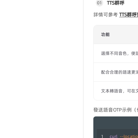
TTS群呼
01
詳情可參考
TTS群
功能
選擇不同音色，使
配合合理的語速更
文本轉語音，可在
發送語音OTP示例（
curl
--locati