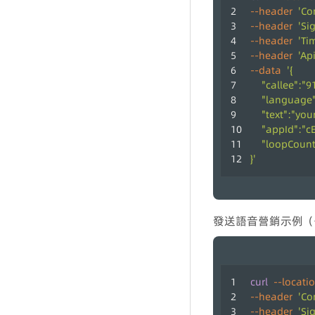
--header
'Co
--header
'Si
--header
'Ti
--header
'Ap
--data
'{
    "callee":
    "language":
    "text":"yo
    "appId":"
    "loopCou
}'
發送語音營銷示例（
curl
--locati
--header
'Co
--header
'Si