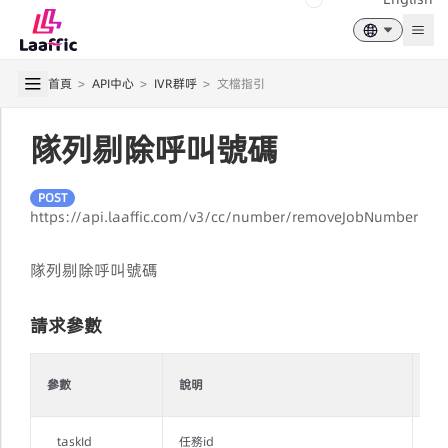
Togg
首頁
>
API中心
>
IVR群呼
>
文檔指引
隊列剔除呼叫號碼
POST
https://api.laaffic.com/v3/cc/number/removeJobNumber
隊列剔除呼叫號碼
請求參數
是
參數
說明
必
taskId
任務id
是