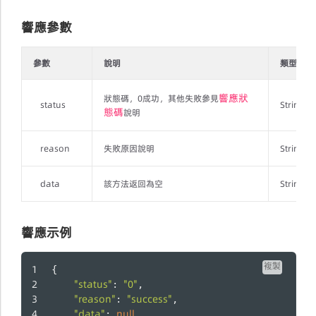
響應參數
參數
說明
類型
響應狀
狀態碼，0成功，其他失敗參見
status
String
態碼
說明
reason
失敗原因說明
String
data
該方法返回為空
String
響應示例
複製
{
"status"
"0"
: 
,
"reason"
"success"
: 
,
"data"
null
: 