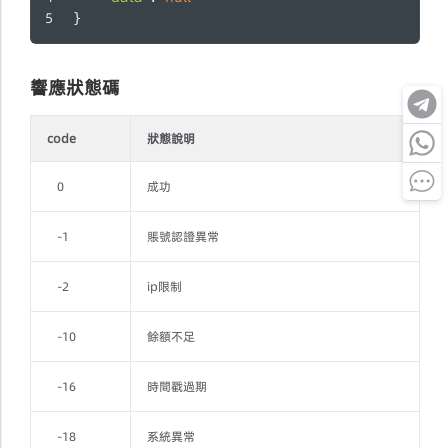
}
響應狀態碼
code
狀態說明
0
成功
-1
賬號認證異常
-2
ip限制
-10
餘額不足
-16
時間戳過期
-18
系統異常