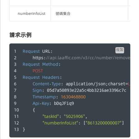
numberInfoList
號碼集合
是
請求示例
複製
Request
URL
:
https
//api.laaffic.com/v3/cc/number/removeJo
:
Request
Method
:
POST
Request
Headers
:
Content
Type
UTF
-
: application/json;charset=
-
Sign
: 05d7a50893e22a5c4bb3216ae3396c7c
Timestamp
1630468800
: 
Api
Key
-
: bDqJFiq9
    {
"taskId"
"5025906"
: 
,
"numberInfoList"
"8613200000007"
: [
]
}