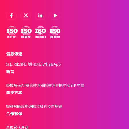
信息傳遞
短信
RCS
彩信
雙向短信
WhatsApp
語音
掛機短信
AI 語音群呼
語音群呼
呼叫中心
SIP 中繼
解決方案
驗證
營銷
服務
遊戲
金融科技
區塊鏈
合作夥伴
星推官
代理商