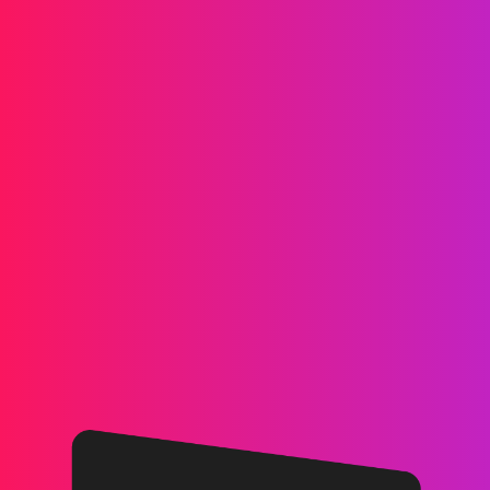
信息傳遞
短信
RCS
彩信
雙向短信
WhatsApp
語音
掛機短信
AI 語音群呼
語音群呼
呼叫中心
SIP 中繼
解決方案
驗證
營銷
服務
遊戲
金融科技
區塊鏈
合作夥伴
星推官
代理商
關於我們