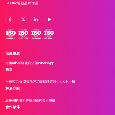
Laaffic驅動品牌增長
信息傳遞
短信
RCS
彩信
雙向短信
WhatsApp
語音
掛機短信
AI 語音群呼
語音群呼
呼叫中心
SIP 中繼
解決方案
驗證
營銷
服務
遊戲
金融科技
區塊鏈
合作夥伴