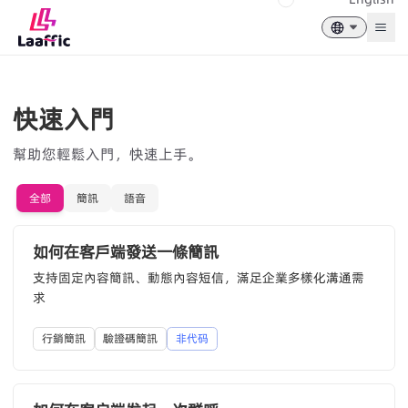
Togg
快速入門
幫助您輕鬆入門，快速上手。
全部
簡訊
語音
如何在客戶端發送一條簡訊
支持固定內容簡訊、動態內容短信，滿足企業多樣化溝通需
求
行銷簡訊
驗證碼簡訊
非代码