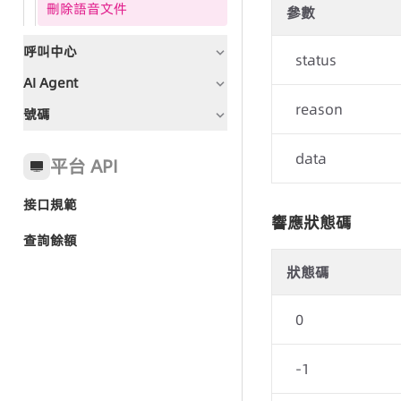
刪除語音文件
參數
呼叫中心
status
AI Agent
文檔指引
reason
號碼
文檔指引
呼叫中心全局狀態碼
全域狀態碼
常見問題
data
平台 API
接口規範
快速入門-AI Agent群呼
響應狀態碼
呼叫中心-CC SDK接入
查詢餘額
呼叫中心-話機
狀態碼
群呼任務
呼叫中心-管理端
群呼記錄
0
坐席端 SDK
-1
話機調用