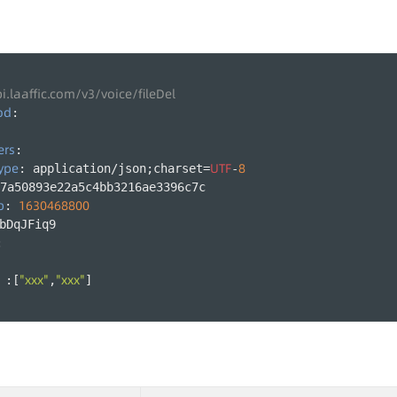
i.laaffic.com/v3/voice/fileDel
od
:
ers
:
ype
UTF
8
: application/json;charset=
-
7a50893e22a5c4bb3216ae3396c7c
p
1630468800
: 
bDqJFiq9
:
"xxx"
"xxx"
 :[
,
]