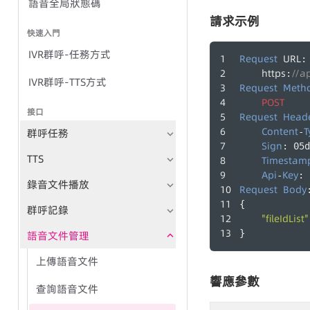
語音全局狀態碼
請求示例
快速入門
IVR群呼-任務方式
Request
URL
:
https
//ap
:
IVR群呼-TTS方式
Request
Meth
POST
接口
Request
Head
Content
T
群呼任務
-
Sign
: 05d
TTS
Timestam
Api
Key
-
: 
錄音文件播放
Request
Body
{
群呼記錄
"fileIdList"
}
語音文件管理
上傳語音文件
響應參數
查詢語音文件