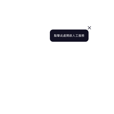
點擊此處開啟人工服務
合作夥伴
關於我們
星推官
活動
代理商
博客
公司
招聘