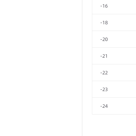
-16
呼叫任務
-18
通話記錄
-20
坐席組
坐席
-21
-22
-23
-24