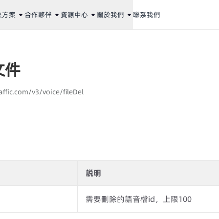
決方案
合作夥伴
資源中心
關於我們
聯系我們
文件
affic.com/v3/voice/fileDel
説明
需要刪除的語音檔id，上限100