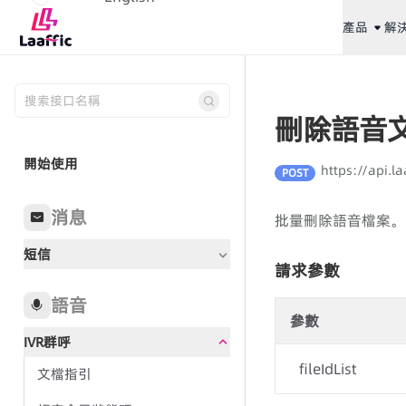
產品
解
刪除語音
開始使用
https://api.la
POST
消息
批量刪除語音檔案。
短信
請求參數
語音
參數
IVR群呼
fileIdList
文檔指引