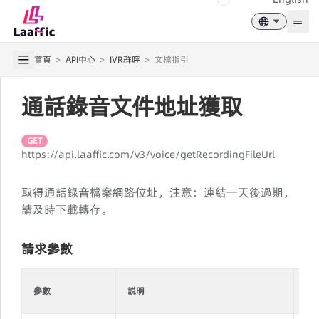
Togg
首頁
>
API中心
>
IVR群呼
>
文檔指引
通話錄音文件地址獲取
GET
https://api.laaffic.com/v3/voice/getRecordingFileUrl
取得通話錄音檔案網路位址，注意：連結一天後過期，
請及時下載轉存。
請求參數
是
參數
説明
必