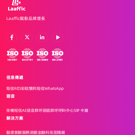
Laaffic驅動品牌增長
信息傳遞
短信
RCS
彩信
雙向短信
WhatsApp
語音
掛機短信
AI 語音群呼
語音群呼
呼叫中心
SIP 中繼
解決方案
驗證
營銷
服務
遊戲
金融科技
區塊鏈