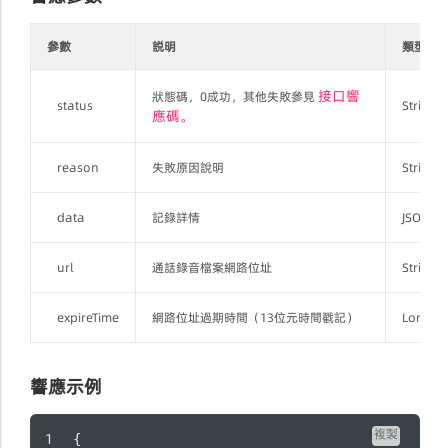
參數
説明
類型
接口響
狀態碼，0成功，其他失敗參見
status
String
應碼。
reason
失敗原因說明
String
data
記錄詳情
JSONObj
url
通話錄音檔案網路位址
String
expireTime
網路位址過期時間（13位元時間戳記）
Long
響應示例
複製
{