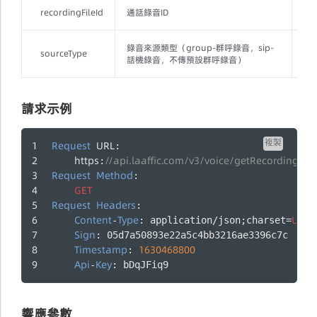
recordingFileId
通話錄音ID
是
錄音來源類型（group-群呼錄音，sip-
sourceType
否
話機錄音，不傳預設群呼錄音）
請求示例
複製
Request
URL
:
https
//api.laaffic.com/v3/voice/getRecordingFile
:
Request
Method
:
GET
Request
Headers
:
Content
Type
UTF
-
: application/json;charset=
-
Sign
: 05d7a50893e22a5c4bb3216ae3396c7c
Timestamp
1630468800
: 
Api
Key
-
: bDqJFiq9
響應參數