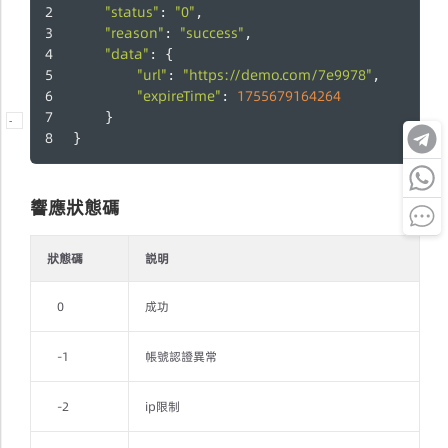
"status"
"0"
: 
,
"reason"
"success"
: 
,
"data"
: {
"url"
"https://demo.com/7e9978"
: 
,
"expireTime"
1755679164264
: 
	}
-
}
響應狀態碼
狀態碼
説明
0
成功
-1
帳號認證異常
-2
ip限制