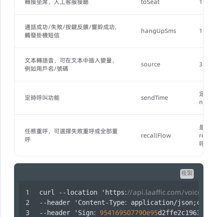
轉接坐席，人工客服接聽
toSeat
1
通話成功/失敗/按鍵反饋/響鈴成功,
hangUpSms
1
觸發掛機短信
文本轉語音，可在文本中插入變量，
source
3
例如用戶名/號碼
定時呼
定時呼叫功能
sendTime
null）
是否重
任務重呼，可選擇失敗重呼或全部重
recallFlow
reca
呼
呼
複製
:
//api.laaffic.com/voice/gro
curl --location 'https
:
--header 'Content-Type
 application/json;chars
:
954169507790e95
--header 'Sign
d2ffe2c19636a9f