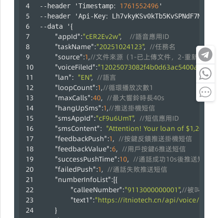
:
1761552496
--header 'Timestamp
' 
:
--header 'Api-Key
 Lh7vkyKSv0kTb5KvSPNdF7M67QZ
{
--data '
"appId"
:
"cER2Ev2w"
,
//語音應用ID
"taskName"
:
"20251024123"
,
//任務名
"source"
:
1
,
//文件來源（1-已上傳文件，2-重新上傳
"voiceFileId"
:
"12025073082f4b0d63ac5400a83208
"lan"
:
"EN"
,
//語言
"loopCount"
:
1
,
//循環播放次數1
"maxCalls"
:
40
,
//最大響鈴時長40s
"hangUpSms"
:
1
,
//推送掛機短信
"smsAppId"
:
"cF9u6UmT"
,
//短信應用ID
"smsContent"
:
"Attention! Your loan of $1,200 is 
"feedbackPush"
:
1
,
//按鍵反饋推送掛機短信
"feedbackValue"
:
6
,
//用戶按鍵6推送短信
"successPushTime"
:
10
,
//通話成功10s後推送短信，
"failedPush"
:
1
,
//通話失敗推送短信
"numberInfoList"
:
[
{
"calleeNumber"
:
"9113000000001"
,
//被叫號碼
"text1"
:
"https://itniotech.cn/api/voice/callS
}