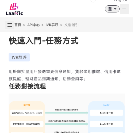
Togg
首頁
>
API中心
>
IVR群呼
>
文檔指引
快速入門-任務方式
IVR群呼
用於向批量用戶發送重要信息通知，貸款逾期催繳、信用卡還
款提醒、理財產品到期通知、活動營銷等；
任務對接流程