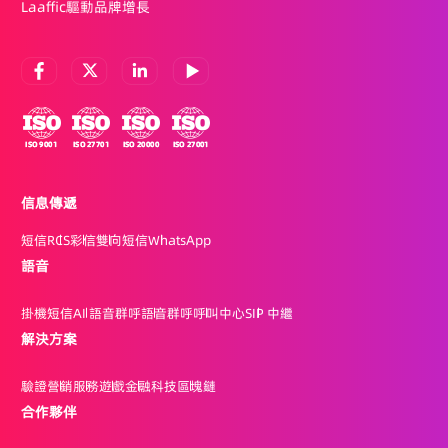
Laaffic驅動品牌增長
信息傳遞
短信
RCS
彩信
雙向短信
WhatsApp
語音
掛機短信
AI 語音群呼
語音群呼
呼叫中心
SIP 中繼
解決方案
驗證
營銷
服務
遊戲
金融科技
區塊鏈
合作夥伴