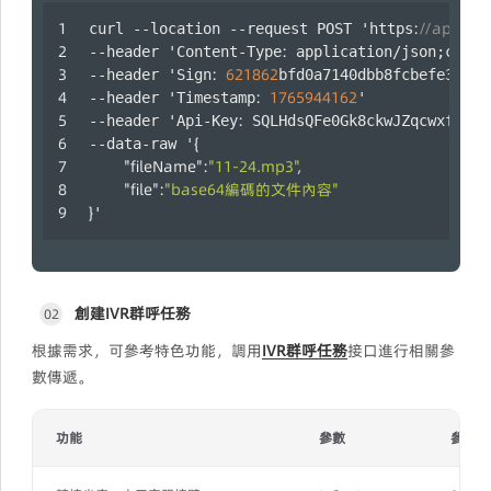
:
//api.laa
curl --location --request POST 'https
:
--header 'Content-Type
 application/json;chars
:
621862
--header 'Sign
bfd0a7140dbb8fcbefe333fe
:
1765944162
--header 'Timestamp
' 
:
--header 'Api-Key
 SQLHdsQFe0Gk8ckwJZqcwxfuYRm
{
--data-raw '
"fileName"
:
"11-24.mp3"
,
"file"
:
"base64編碼的文件內容"
}
'
創建IVR群呼任務
02
根據需求，可參考特色功能，調用
IVR群呼任務
接口進行相關參
數傳遞。
功能
參數
參數值