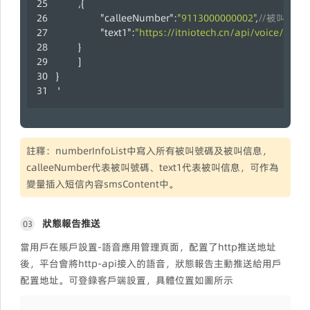
,
{
"calleeNumber"
:
"9113000000002"
,
//被叫號碼
"text1"
:
"https://itniotech.cn/api/voice/callS
}
]
}
'
註釋：numberInfoList中寫入所有被叫號碼及被叫信息，
calleeNumber代表被叫號碼、text1代表被叫信息，可作為
變量插入短信內容smsContent中。
狀態報告推送
03
當用戶在賬戶設置-語音應用管理頁面，配置了http推送地址
後，平台會將http-api接入的語音，狀態報告主動推送給用戶
配置地址。可登錄客戶端設置，具體位置如圖所示