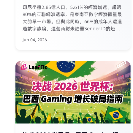
察
印尼坐擁2.85億人口、5.61%的經濟增速、超過
80%的互聯網滲透率，是東南亞數字經濟體量最
大的單一市場。但與此同時，66%的成年人遭遇
過數字詐騙，運營商對未註冊Sender ID的短信
攔截率超過70%。巨大的數字紅利與日益收緊的
Jun 04, 2026
監管高壓並存——2026年的印尼，短信和語音營
銷如何破局？ 本文作為上篇，深度拆解三大核心
維度： 經濟底盤：2.85億“移動優先”消費帝國
的數字基礎與支付閉環 運營商格局：
Telkomsel、IOH、XL Axiata三足鼎立，各設門
檻的風控差異 趨勢與挑戰：信任擠壓、監管擠
壓、技術擠壓下的生存法則與三大演進趨勢 文章
還揭示了註冊Sender ID可將打開率提升40%以
上、AI語音+掛機短信組合使轉化率提升40%以
上等關鍵數據，並為讀者預告了下篇即將呈現的
五大實戰應用場景。