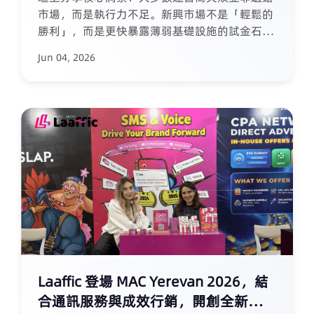
市場，而是執行力不足。新興市場不是「輕鬆的
勝利」，而是更快暴露薄弱基礎設施的試金石。
真正的在地化需要深入支付、通信、合規等基礎
Jun 04, 2026
設施層面，優化用戶旅程每個環節，兼顧留存與
獲客。流量帶來用戶，執行才能留住他們。
Laaffic透過在地團隊、快速Sender ID、AI簡訊
語音及效果行銷，助力客戶將增長落地。
Laaffic 登場 MAC Yerevan 2026，結
合通訊服務與成效行銷，開創全新成長