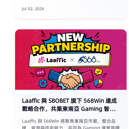
通知的核心入口。 但巴基斯坦並非一個可以簡單
Jul 02, 2026
複製其他市場打法的國家。電信商規則、內容監
管、Gaming 合規要求，共同決定了平台不能只
關注獲客，還必須重視註冊、儲值、召回和風控
鏈路中的通訊觸達能力。 本文從四個維度展開分
析： 經濟與數位生態：2.45 億人口背後的行動
優先市場特徵 Gaming 市場機會：從流量獲取到
轉化承接的關鍵鏈路 主要電信商格局：Jazz、
Zong、Telenor、Ufone 四強爭霸下的差異化通
道策略 通訊挑戰與服務商選擇：為什麼 SMS +
Voice 是巴基斯坦更優的觸達組合 文章還解答了
巴基斯坦簡訊行銷的高頻問題：Sender ID 註冊
要求、內容禁令、驗證碼失敗原因，以及如何在
Twilio、Infobip 之外選擇更懂本地規則的服務
Laaffic 與 SBOBET 旗下 568Win 達成
商。
戰略合作，共築東南亞 Gaming 智能
化變革新生態
Laaffic 與 568Win 將聚焦東南亞市場，整合品
牌、資源與技術能力，共同為 Gaming 運營商構