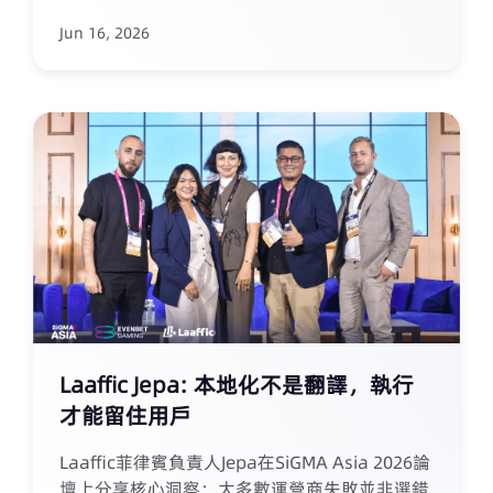
ADS 效果營銷按 CPA/CPI 結算，提供跨平台廣
Jun 16, 2026
告帳戶與 DSP 流量支持，幫助客戶在美洲市場
實現可控、可衡量的用戶增長。展會期間，
Laaffic 與眾多北美及拉美運營商達成合作意
向，雙業務模式獲市場認可。
Laaffic Jepa: 本地化不是翻譯，執行
才能留住用戶
Laaffic菲律賓負責人Jepa在SiGMA Asia 2026論
壇上分享核心洞察：大多數運營商失敗並非選錯