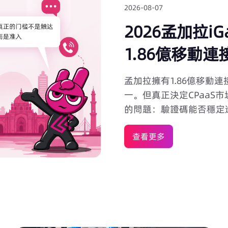
2026-08-07
2026孟加拉iG
1.86億移動連
法
孟加拉擁有1.86億移動
一。但真正決定CPaaS
的問題：驗證碼能否穩定進
示？孟加拉語短信是否會被
查看更多
生效的《Gambling Prev
麼？ 本文從移動通信市場格局、A2P短信本地交付鏈路、OTP註冊轉化、
Sender ID註冊要求
CPaaS供應商驗收標準
界。文章還涵蓋了BTRC
異，以及iGaming企業
正在評估孟加拉CPaaS