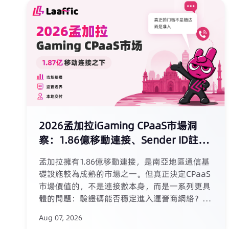
2026孟加拉iGaming CPaaS市場洞
察：1.86億移動連接、Sender ID註冊
與博彩新法
孟加拉擁有1.86億移動連接，是南亞地區通信基
礎設施較為成熟的市場之一。但真正決定CPaaS
市場價值的，不是連接數本身，而是一系列更具
體的問題：驗證碼能否穩定進入運營商網絡？品
牌Sender ID能否成功顯示？孟加拉語短信是否
Aug 07, 2026
會被拆分為多個計費段？更重要的是，2026年7