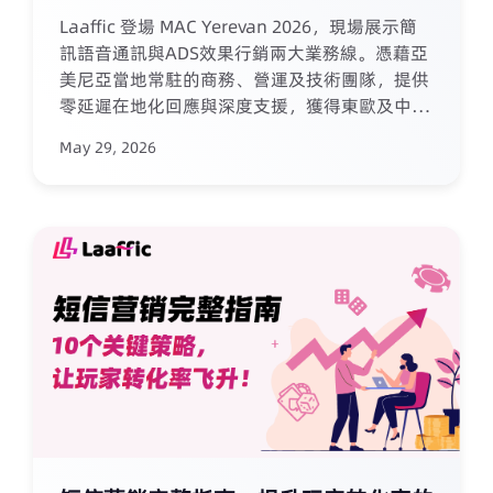
模式
Laaffic 登場 MAC Yerevan 2026，現場展示簡
訊語音通訊與ADS效果行銷兩大業務線。憑藉亞
美尼亞當地常駐的商務、營運及技術團隊，提供
零延遲在地化回應與深度支援，獲得東歐及中亞
客戶的廣泛關注。展會期間達成多項合作意向，
May 29, 2026
通訊服務與效果廣告雙線業務備受市場高度肯
定。