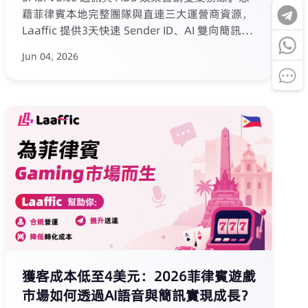
藉菲律賓本地完整團隊與直連三大運營商資源，
Laaffic 提供3天快速 Sender ID、AI 雙向簡訊、
AI 語音群呼+掛機簡訊（單用戶召回成本低至0.7
Jun 04, 2026
美元，ROI 383%）以及按效果付費的 ADS 服
務。現場抽獎活動與深度洽談，吸引了東南亞多
國運營商及代理商，雙業務線獲市場高度認可。
獲客成本低至4美元：2026菲律賓遊戲
市場如何透過AI語音與簡訊實現成長？