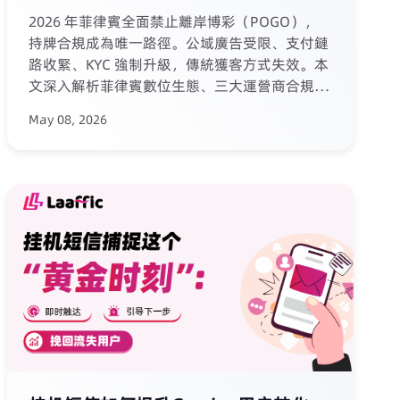
2026 年菲律賓全面禁止離岸博彩（POGO），
持牌合規成為唯一路徑。公域廣告受限、支付鏈
路收緊、KYC 強制升級，傳統獲客方式失效。本
文深入解析菲律賓數位生態、三大運營商合規規
則及 NTC 監管紅線，並基於 Laaffic 實戰方案，
May 08, 2026
展示如何透過 AI 語音 + 簡訊 組合將單一線索獲
客成本降至 $4，同時保障高併發穩定送達與全
流程合規。為佈局菲律賓市場的遊戲運營商提供
可落地的通訊增長指南。