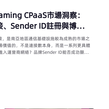
aming CPaaS市場洞察：
接、Sender ID註冊與博彩新
連接，是南亞地區通信基礎設施較為成熟的市場之
市場價值的，不是連接數本身，而是一系列更具體
入運營商網絡？品牌Sender ID能否成功顯
拆分為多個計費段？更重要的是，2026年7月
ention Act, 2026》對iGaming業務意味著什
、多語言模板設計、Voice與人工服務協同，以及
等維度，系統分析孟加拉市場的真實機會與業務邊
對A2P聚合商的監管動態、四大運營商的分網差
在現行法律框架下應如何識別和控制風險。 對於
市場、關注本地通信交付質量或了解2026博彩新法