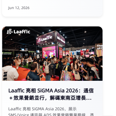
（包括簡訊/語音 OTP、AI 語音群呼、掛機簡訊
Jun 12, 2026
及精簡 KYC 流程），成功將繁瑣的後台驗證轉化
為順滑的用戶路徑。合作後，運營商日常驗證與
通知類工作耗時減少 30%，OTP 驗證成功率躍升
至 98%，活動轉化率提升 2.5 倍，簡訊送達率穩
定在 95% 以上。本案例詳細解讀雙方如何以“效
率與體驗”為核心，重新定義玩家服務標準，為
全球運營商提供可量化的增長引擎。
Laaffic 亮相 SiGMA Asia 2026：通信
＋效果營銷並行，解碼東南亞增長新邏
輯
Laaffic 亮相 SiGMA Asia 2026，展示
SMS/Voice 通訊與 ADS 效果營銷雙業務線。憑