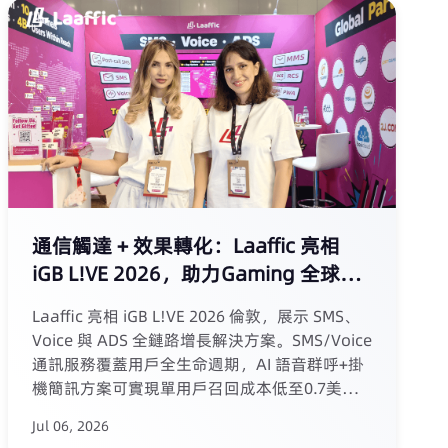
一份可驗證、可落地的參考框架。
通信觸達 + 效果轉化：Laaffic 亮相
iGB L!VE 2026，助力Gaming 全球增
長
Laaffic 亮相 iGB L!VE 2026 倫敦，展示 SMS、
Voice 與 ADS 全鏈路增長解決方案。SMS/Voice
通訊服務覆蓋用戶全生命週期，AI 語音群呼+掛
機簡訊方案可實現單用戶召回成本低至0.7美
元、ROI達383%；ADS 開戶代投服務提供
Jul 06, 2026
Meta、TikTok、Google 高權重企業廣告帳戶，