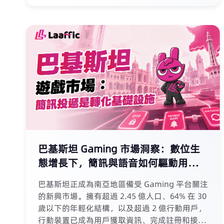
月生效的《Gambling Prevention Act, 2026》
對iGaming業務意味著什麼？ 本文從移動通信市
場格局、A2P短信本地交付鏈路、OTP註冊轉
化、Sender ID註冊要求、多語言模板設計、
Voice與人工服務協同，以及CPaaS供應商驗收
標準等維度，系統分析孟加拉市場的真實機會與
業務邊界。文章還涵蓋了BTRC對A2P聚合商的監
管動態、四大運營商的分網差異，以及iGaming
企業在現行法律框架下應如何識別和控制風險。
對於正在評估孟加拉CPaaS市場、關注本地通信
交付質量或了解2026博彩新法影響的企業，本文
提供了一份可驗證、可落地的參考框架。
巴基斯坦 Gaming 市場洞察：數位生
態增長下，簡訊與語音如何驅動用戶轉
化？
巴基斯坦正成為南亞地區備受 Gaming 平台關注
的新興市場。擁有超過 2.45 億人口、64% 在 30
歲以下的年輕化結構，以及超過 2 億行動用戶，
行動裝置已成為用戶獲取資訊、完成註冊和接收