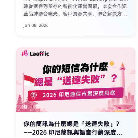
建從獲客到留存的智能化運營閉環。此次合作涵
蓋品牌聯合曝光、客戶資源共享、聯合解決方案
開發及專屬生態權益，是 Laaffic 全球生態夥伴
Jun 08, 2026
計劃在亞洲的重要落地。
你的簡訊為什麼總是「送達失敗」？
——2026 印尼簡訊與語音行銷深度洞