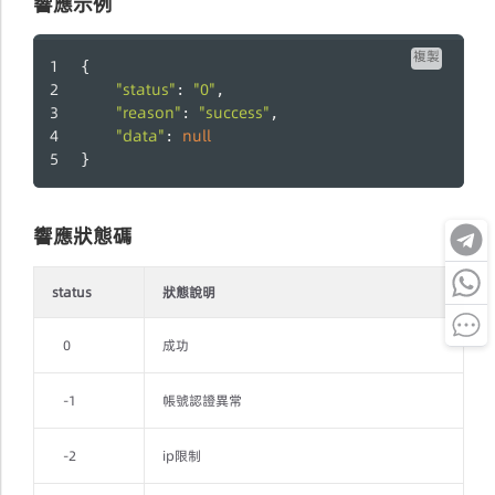
響應示例
複製
{
"status"
"0"
: 
,
"reason"
"success"
: 
,
"data"
null
: 
}
響應狀態碼
status
狀態說明
0
成功
-1
帳號認證異常
-2
ip限制