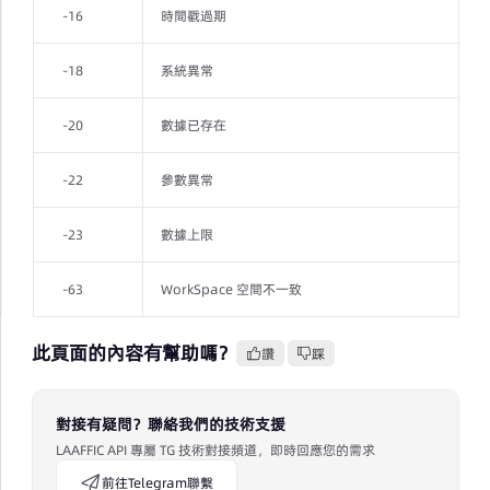
-16
時間戳過期
-18
系統異常
-20
數據已存在
-22
參數異常
-23
數據上限
-63
WorkSpace 空間不一致
此頁面的內容有幫助嗎？
讚
踩
對接有疑問？聯絡我們的技術支援
LAAFFIC API 專屬 TG 技術對接頻道，即時回應您的需求
前往Telegram聯繫