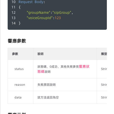
Request
Body
:
{
"groupName"
"sipGroup"
:
,
"voiceGroupId"
123
:
}
響應參數
參數
說明
類型
響應狀
狀態碼，0成功，其他失敗參見
status
String
態碼
說明
reason
失敗原因說明
String
data
該方法返回為空
String