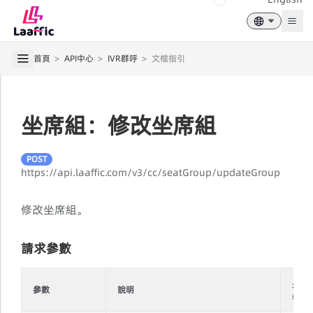
Togg
首頁
>
API中心
>
IVR群呼
>
文檔指引
坐席組：修改坐席組
POST
https://api.laaffic.com/v3/cc/seatGroup/updateGroup
修改坐席組。
請求參數
是否
參數
說明
必填