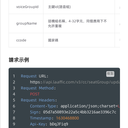
voiceGroupId
主鍵id(語音組)
是
話機組名稱，4-32字元，同個應用下不
groupName
是
允許重複
ccode
國家碼
否
請求示例
複製
Request
URL
: 
https
//api.laaffic.com/v3/cc/seatGroup/update
:
Request
Method
:
POST
Request
Headers
:
Content
Type
UTF
-
: application/json;charset=
-
Sign
: 05d7a50893e22a5c4bb3216ae3396c7c
Timestamp
1630468800
: 
Api
Key
-
: bDqJFiq9