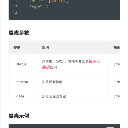
"idList"
5000018
: [
],
"type"
2
: 
}
響應參數
參數
說明
類型
響應狀
狀態碼，0成功，其他失敗參見
status
String
態碼
說明
reason
失敗原因說明
String
data
該方法返回為空
String
響應示例