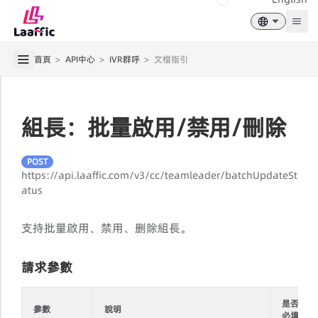
Togg
首頁
>
API中心
>
IVR群呼
>
文檔指引
組長：批量啟用/禁用/刪除
POST
https://api.laaffic.com/v3/cc/teamleader/batchUpdateSt
atus
支持批量啟用、禁用、删除組長。
請求參數
是否
參數
說明
必填