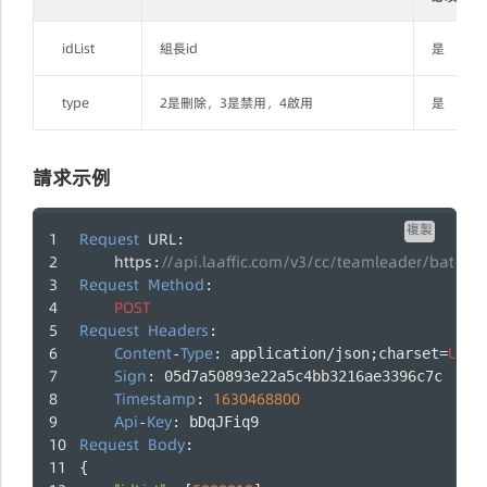
idList
組長id
是
type
2是刪除，3是禁用，4啟用
是
請求示例
複製
Request
URL
: 
https
//api.laaffic.com/v3/cc/teamleader/batchU
:
Request
Method
:
POST
Request
Headers
:
Content
Type
UTF
-
: application/json;charset=
-
Sign
: 05d7a50893e22a5c4bb3216ae3396c7c
Timestamp
1630468800
: 
Api
Key
-
: bDqJFiq9
Request
Body
:
{