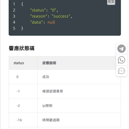
複製
{
"status"
"0"
: 
,
"reason"
"success"
: 
,
"data"
null
: 
}
響應狀態碼
status
狀態說明
0
成功
-1
帳號認證異常
-2
ip限制
-16
時間戳過期