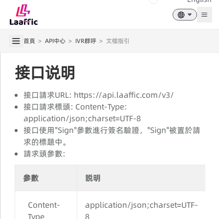
Togg
首頁
>
API中心
>
IVR群呼
>
文檔指引
接口说明
接口請求URL: https://api.laaffic.com/v3/
接口請求標頭: Content-Type:
application/json;charset=UTF-8
接口使用"Sign"參數進行簽名驗證，"Sign"被置於請
求的標題中。
請求頭參數:
參數
説明
Content-
application/json;charset=UTF-
S
Type
8