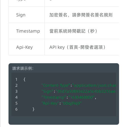
Sign
加密簽名，請參閱簽名簽名規則
S
Timestamp
當前系統時間戳記（秒）
S
Api-Key
API key（首頁-開發者選項）
S
請求頭示例:
{
"Content-Type"
"application/json;charset=U
:
"Sign"
"05d7a50893e22a5c4bb3216ae3396c
:
"Timestamp"
"1630468800"
:
,
"Api-Key"
"bDqJFiq9"
:
    }