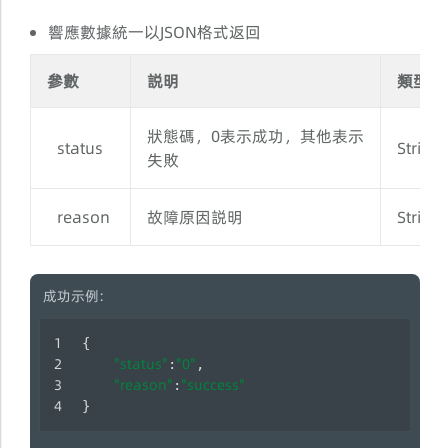
響應數據統一以JSON格式返回
參數
説明
類型
狀態碼，0表示成功，其他表示
status
String
失敗
reason
故障原因説明
String
成功示例:
{
"status"
"0"
:
, 
"reason"
"success"
:
}