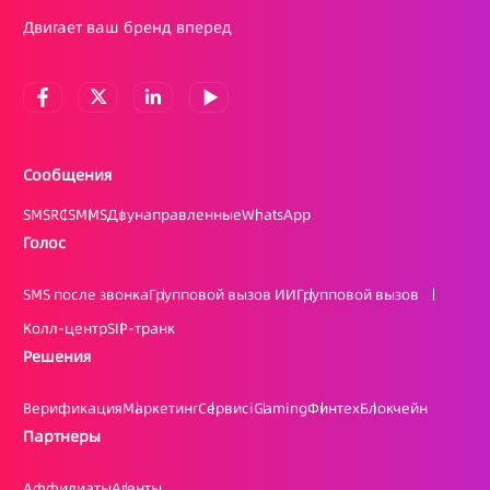
Двигает ваш бренд вперед
Сообщения
SMS
RCS
MMS
Двунаправленные
WhatsApp
Голос
SMS после звонка
Групповой вызов ИИ
Групповой вызов
Колл-центр
SIP-транк
Решения
Верификация
Маркетинг
Сервис
iGaming
Финтех
Блокчейн
Партнеры
Аффилиаты
Агенты