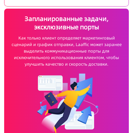
Запланированные задачи,
эксклюзивные порты
Как только клиент определяет маркетинговый
сценарий и график отправки, Laaffic может заранее
выделить коммуникационные порты для
исключительного использования клиентом, чтобы
улучшить качество и скорость доставки.