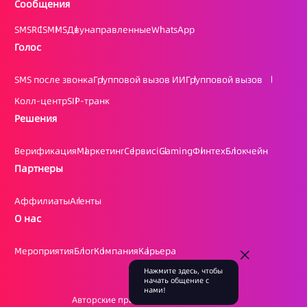
Сообщения
SMS
RCS
MMS
Двунаправленные
WhatsApp
Голос
SMS после звонка
Групповой вызов ИИ
Групповой вызов
Колл-центр
SIP-транк
Решения
Верификация
Маркетинг
Сервис
iGaming
Финтех
Блокчейн
Партнеры
Аффилиаты
Агенты
О нас
Мероприятия
Блог
Компания
Карьера
Нажмите здесь, чтобы
начать общение с
нами!
Авторские права @
2026 Laaffic Pte. Ltd