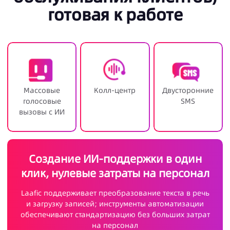
готовая к работе
Массовые
Колл-центр
Двусторонние
голосовые
SMS
вызовы с ИИ
Создание ИИ-поддержки в один
клик, нулевые затраты на персонал
Laafic поддерживает преобразование текста в речь
и загрузку записей; инструменты автоматизации
обеспечивают стандартизацию без больших затрат
на персонал