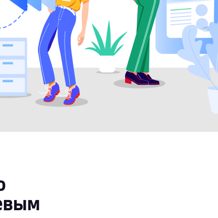
о
евым