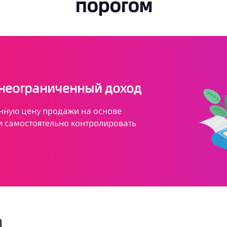
порогом
 неограниченный доход
енную цену продажи на основе
 и самостоятельно контролировать