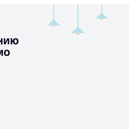
ению
мо