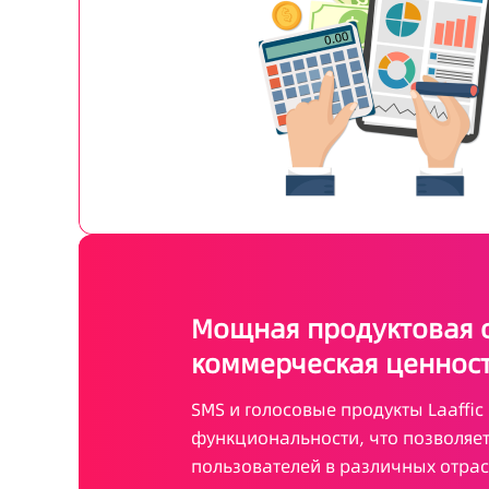
Мощная продуктовая с
коммерческая ценнос
SMS и голосовые продукты Laaffi
функциональности, что позволяет
пользователей в различных отрас