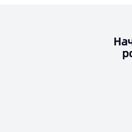
Нач
р