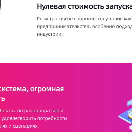
Нулевая стоимость запуска
Регистрация без порогов, отсутствие как
предпринимательства, особенно подход
индустрии.
истема, огромная
ть
c богаты по разнообразию и
 удовлетворить потребности
лях и сценариях.