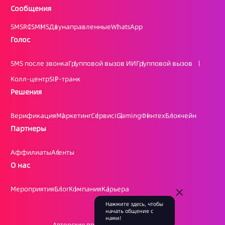
Сообщения
SMS
RCS
MMS
Двунаправленные
WhatsApp
Голос
SMS после звонка
Групповой вызов ИИ
Групповой вызов
Колл-центр
SIP-транк
Решения
Верификация
Маркетинг
Сервис
iGaming
Финтех
Блокчейн
Партнеры
Аффилиаты
Агенты
О нас
Мероприятия
Блог
Компания
Карьера
Нажмите здесь, чтобы
начать общение с
нами!
Авторские права @
2026 Laaffic Pte. Ltd