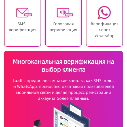
SMS-
Голосовая
Верификация
верификация
верификация
через
WhatsApp
Многоканальная верификация на
выбор клиента
Laaffic предоставляет такие каналы, как SMS, голос
и WhatsApp, полностью охватывая пользователей
мобильной связи и делая процесс регистрации
аккаунта более плавным.