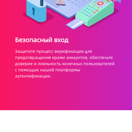
Безопасный вход
Защитите процесс верификации для
предотвращения кражи аккаунтов, обеспечьте
доверие и лояльность конечных пользователей
с помощью нашей платформы
аутентификации.