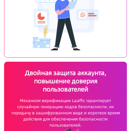
Двойная защита аккаунта,
повышение доверия
пользователей
Механизм верификации Laaffic гарантирует
случайную генерацию кодов безопасности, их
передачу в зашифрованном виде и короткое время
действия для обеспечения безопасности
пользователей.