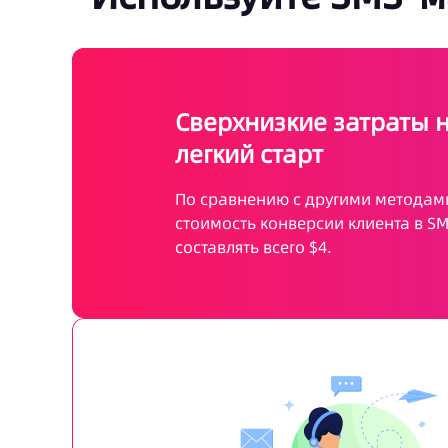
Сверхнизкие затраты н
легкий старт
По сравнению с другими методам
стоимость конверсии клиента в SM
составлять всего $4.