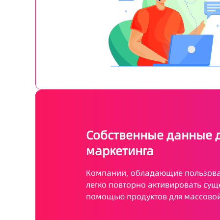
Собственные данные д
маркетинга
Компании, обладающие пользова
легко повторно активировать сущ
помощью продуктов для массовой 