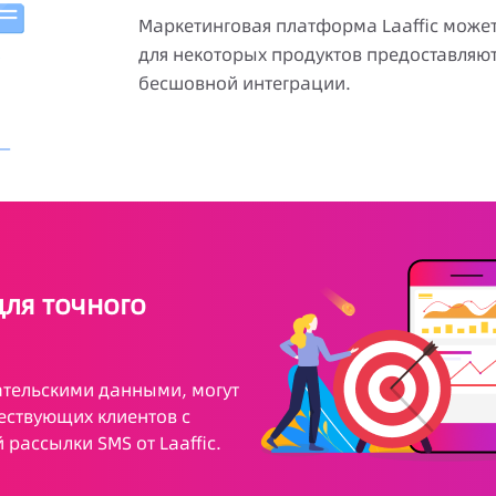
Маркетинговая платформа Laaffic может
для некоторых продуктов предоставляю
бесшовной интеграции.
ля точного
тельскими данными, могут
ествующих клиентов с
рассылки SMS от Laaffic.