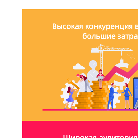
Высокая конкуренция в
большие затр
Широкая аудитория,