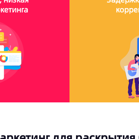
кетинга
корре
аркетинг для раскрытия