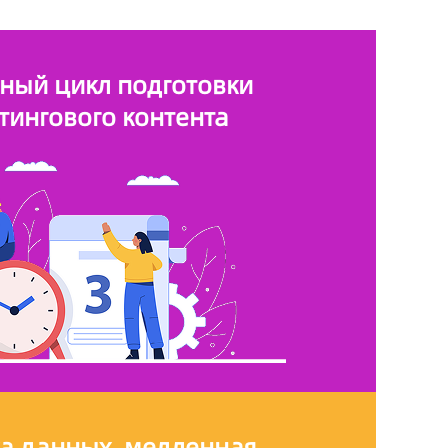
ный цикл подготовки
тингового контента
а данных, медленная