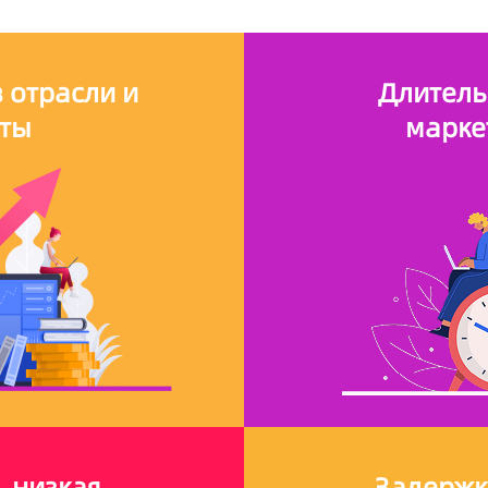
 отрасли и
Длитель
аты
марке
 низкая
Задержк