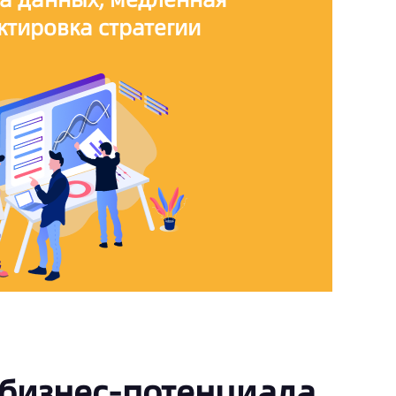
ктировка стратегии
 бизнес-потенциала