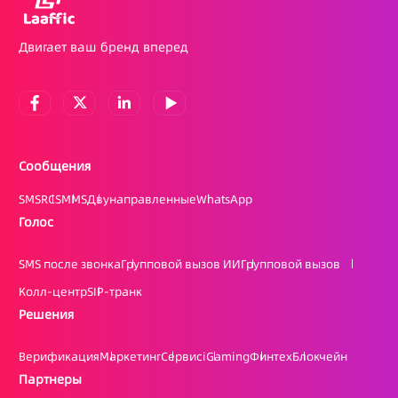
Двигает ваш бренд вперед
Сообщения
SMS
RCS
MMS
Двунаправленные
WhatsApp
Голос
SMS после звонка
Групповой вызов ИИ
Групповой вызов
Колл-центр
SIP-транк
Решения
Верификация
Маркетинг
Сервис
iGaming
Финтех
Блокчейн
Партнеры