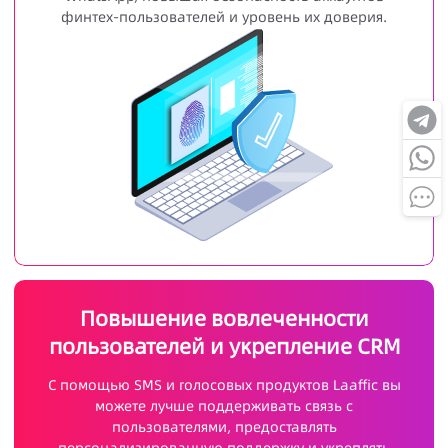
финтех-пользователей и уровень их доверия.
Повышение вовлеченности
пользователей и укрепление CRM
С помощью SMS и голосовых продуктов Laaffic вы
можете лучше поддерживать связь с
пользователями, предоставлять
персонализированную поддержку и укреплять