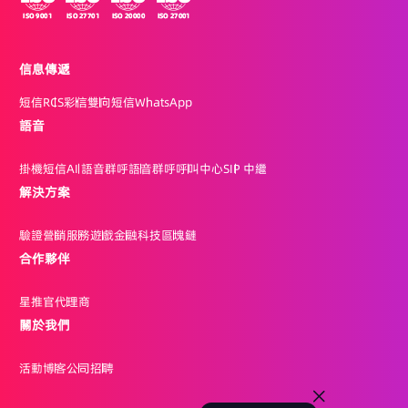
信息傳遞
短信
RCS
彩信
雙向短信
WhatsApp
語音
掛機短信
AI 語音群呼
語音群呼
呼叫中心
SIP 中繼
解決方案
驗證
營銷
服務
遊戲
金融科技
區塊鏈
合作夥伴
星推官
代理商
關於我們
活動
博客
公司
招聘