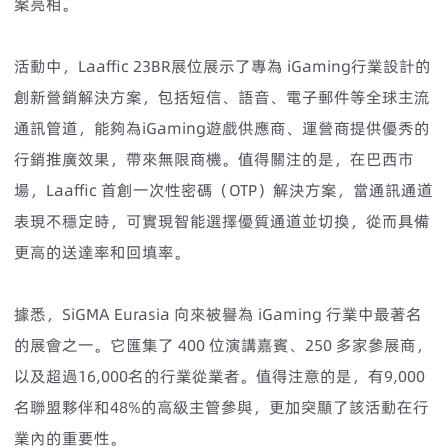
案亮相。
活動中，Laaffic 23BR展位展示了專為 iGaming行業設計的
創新營銷解決方案，包括短信、語音、電子郵件等全球主流
通訊管道，能夠為iGaming遊戲供應商、運營商提供優秀的
行銷推廣效果，帶來無限商機。值得關注的是，在巴西市
場，Laaffic 首創一次性密碼（OTP）解決方案，當通訊通道
表現不穩定時，可實現智能選擇優質通道並切換，從而具備
更高的送達率和回填率。
據悉，SiGMA Eurasia 向來被譽為 iGaming 行業中最著名
的展會之一。它匯集了 400 位演講嘉賓、250 多家參展商，
以及超過16,000名的行業從業者。值得注意的是，有9,000
名聯盟夥伴和48%的高級主管參與，更加突顯了該活動在行
業內的重要性。