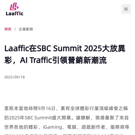
Togg
博客
/ 企業動態
Laaffic在SBC Summit 2025大放異
彩，AI Traffic引領營銷新潮流
2025/09/18
里斯本當地時間9月16日，素有全球體彩行業頂級峰會之稱
的2025年SBC Summit盛大開幕。據瞭解，現場彙聚了來自
世界各地的體彩、iGaming、電競、遊戲創作者、服務商等