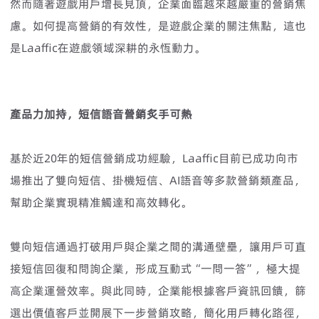
然而隨著遊戲用戶增長見頂，企業面臨越來越嚴重的營銷焦
慮。如何提高營銷的有效性，是遊戲企業的關注焦點，這也
是Laaffic在遊戲領域深耕的永恆動力。
產品力加持，短信語音營銷炙手可熱
基於近20年的短信營銷成功經驗，Laaffic目前已成功向市
場推出了雙向短信、掛機短信、AI語音等多款營銷類產品，
幫助企業實現精准觸達和高效轉化。
雙向短信通過打破用戶與企業之間的溝通壁壘，讓用戶可直
接短信回復和問詢企業，形成互動式“一問一答”，極大提
高企業運營效率。與此同時，企業能根據客戶資訊回饋，篩
選出價值客戶並開展下一步營銷攻略，簡化用戶轉化路徑，