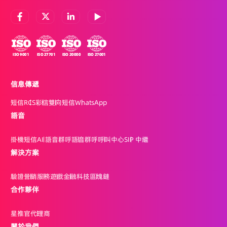
信息傳遞
短信
RCS
彩信
雙向短信
WhatsApp
語音
掛機短信
AI 語音群呼
語音群呼
呼叫中心
SIP 中繼
解決方案
驗證
營銷
服務
遊戲
金融科技
區塊鏈
合作夥伴
星推官
代理商
關於我們