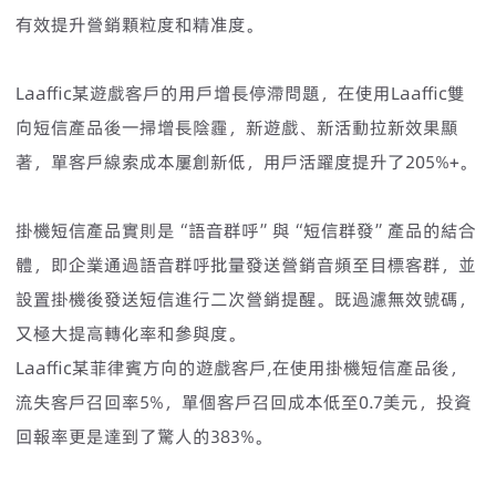
有效提升營銷顆粒度和精准度。
Laaffic某遊戲客戶的用戶增長停滯問題，在使用Laaffic雙
向短信產品後一掃增長陰霾，新遊戲、新活動拉新效果顯
著，單客戶線索成本屢創新低，用戶活躍度提升了205%+。
掛機短信產品實則是“語音群呼”與“短信群發”產品的結合
體，即企業通過語音群呼批量發送營銷音頻至目標客群，並
設置掛機後發送短信進行二次營銷提醒。既過濾無效號碼，
又極大提高轉化率和參與度。
Laaffic某菲律賓方向的遊戲客戶,在使用掛機短信產品後，
流失客戶召回率5%，單個客戶召回成本低至0.7美元，投資
回報率更是達到了驚人的383%。