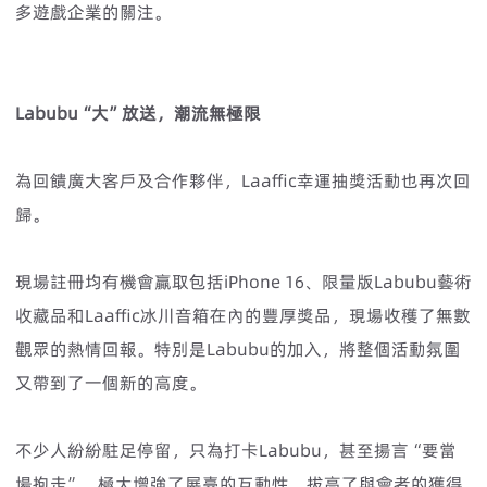
多遊戲企業的關注。
Labubu“大”放送，潮流無極限
為回饋廣大客戶及合作夥伴，Laaffic幸運抽獎活動也再次回
歸。
現場註冊均有機會贏取包括iPhone 16、限量版Labubu藝術
收藏品和Laaffic冰川音箱在內的豐厚獎品，現場收穫了無數
觀眾的熱情回報。特別是Labubu的加入，將整個活動氛圍
又帶到了一個新的高度。
不少人紛紛駐足停留，只為打卡Labubu，甚至揚言“要當
場抱走”，極大增強了展臺的互動性，拔高了與會者的獲得