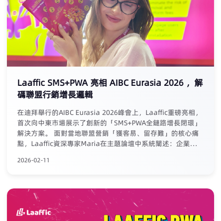
Laaffic SMS+PWA 亮相 AIBC Eurasia 2026 ，解
碼聯盟行銷增長邏輯
在迪拜舉行的AIBC Eurasia 2026峰會上，Laaffic重磅亮相，
首次向中東市場展示了創新的「SMS+PWA全鏈路增長閉環」
解決方案。 面對當地聯盟營銷「獲客易、留存難」的核心痛
點，Laaffic資深專家Maria在主題論壇中系統闡述：企業必須
將聯盟合作從單次獲客渠道，升級為圍繞用戶終身價值
2026-02-11
（LTV）的長期增長系統。為此，Laaffic提供了一套可落地的
「組合拳」：利用SMS/語音實現全周期精准觸達與高效召回
（召回轉化率可高達20%）；同時通過PWA技術構建自主、
免審核、零傭金的應用分發陣地，沉澱用戶資產。二者深度融
合，形成從引流、沉澱到再運營的內生增長飛輪，助力企業與
聯盟伙伴共享長期價值，實現可持續盈利。 本次展会，