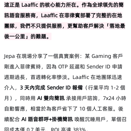
這正是 Laaffic 的核心能力所在。作為全球領先的簡
訊語音服務商，Laaffic 在菲律賓部署了完整的在地
團隊，我們不只提供服務，更幫助客戶解決「落地最
後一公里」的難題。
Jepa 在現場分享了一個真實案例：某 Gaming 客戶
剛進入菲律賓時，因為 OTP 延遲和 Sender ID 申請
週期過長，首週轉化率慘淡。Laaffic 在地團隊迅速
介入，
3 天內完成 Sender ID 報備
（行業平均 1-2 個
月），同時用
AI 雙向簡訊
承接用戶諮詢，7x24 小時
自動響應，相當於為客戶省下了 10 個人工客服。後
續配合
AI 語音群呼+掛機簡訊
喚醒沉睡用戶，單個召
回成本僅 0.7 美元，ROI 高達 383%。