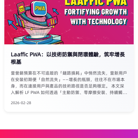
Laaffic以前沿理念与扎实产品赢得了广泛认可，为深耕中东
市场奠定了坚实基础。
Laaffic PWA：以技術防禦與閉環體驗，筑牢增長
根基
當營銷預算在不可追蹤的「鏈路損耗」中悄然流失，當新用戶
在安裝初期便「自然流失」——增長的瓶頸，往往不在市場本
身，而在連接用戶與產品的技術路徑是否足夠穩定。 本文深
入解析 LF PWA 如何透過「主動防禦、零摩擦安裝、持續觸
達」三層技術架構，系統性回應 iGaming 行業的隱性挑戰。
2026-02-28
早期數據顯示：安裝轉化率提升150%-300%，7日留存率提
升30%-50%，有效獲客成本降低約40%。 從「被動應對」到
「可驗證的增長基礎」，這是一次關於技術如何真正驅動增長
的務實探討。