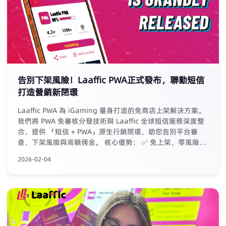
告別下架風險！Laaffic PWA正式發布，聯動短信
打造營銷新閉環
Laaffic PWA 為 iGaming 量身打造的免商店上架解決方案。
我們將 PWA 免審核分發技術與 Laaffic 全球短信服務深度整
合，提供 「短信 + PWA」原生行銷閉環，助您告別平台審
查、下架風險與高額佣金。 核心優勢： ✅ 免上架，零風險：
無需提交商店審核，規避下架困擾 ✅ 零抽成，全留存：拒絕
2026-02-04
平台佣金，營收完整歸您 ✅ 閉環轉化：從短信觸達至 PWA
安裝，數據全程可追溯 ✅ 專享權益：現有 Laaffic 短信客戶
免費使用