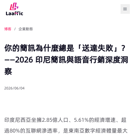
Togg
博客
/ 企業動態
你的簡訊為什麼總是「送達失敗」？
——2026 印尼簡訊與語音行銷深度洞
察
2026/06/04
印度尼西亞坐擁2.85億人口、5.61%的經濟增速、超
過80%的互聯網滲透率，是東南亞數字經濟體量最大