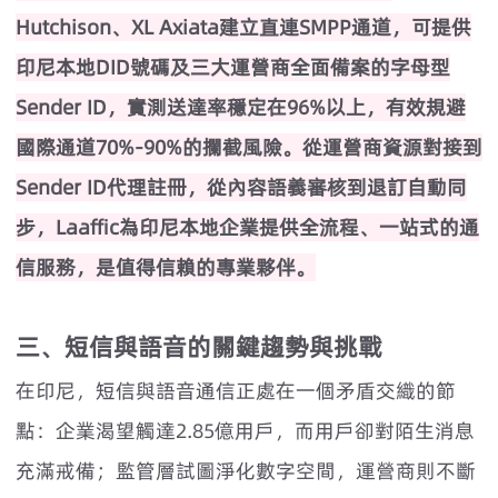
Hutchison、XL Axiata建立直連SMPP通道，可提供
印尼本地DID號碼及三大運營商全面備案的字母型
Sender ID，實測送達率穩定在96%以上，有效規避
國際通道70%-90%的攔截風險。從運營商資源對接到
Sender ID代理註冊，從內容語義審核到退訂自動同
步，Laaffic為印尼本地企業提供全流程、一站式的通
信服務，是值得信賴的專業夥伴。
三、短信與語音的關鍵趨勢與挑戰
在印尼，短信與語音通信正處在一個矛盾交織的節
點：企業渴望觸達2.85億用戶，而用戶卻對陌生消息
充滿戒備；監管層試圖淨化數字空間，運營商則不斷