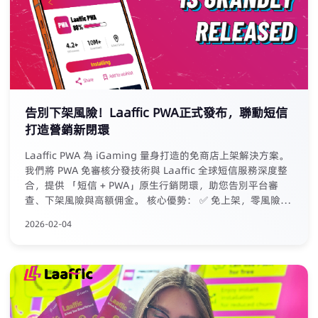
告別下架風險！Laaffic PWA正式發布，聯動短信
打造營銷新閉環
Laaffic PWA 為 iGaming 量身打造的免商店上架解決方案。
我們將 PWA 免審核分發技術與 Laaffic 全球短信服務深度整
合，提供 「短信 + PWA」原生行銷閉環，助您告別平台審
查、下架風險與高額佣金。 核心優勢： ✅ 免上架，零風險：
無需提交商店審核，規避下架困擾 ✅ 零抽成，全留存：拒絕
2026-02-04
平台佣金，營收完整歸您 ✅ 閉環轉化：從短信觸達至 PWA
安裝，數據全程可追溯 ✅ 專享權益：現有 Laaffic 短信客戶
免費使用