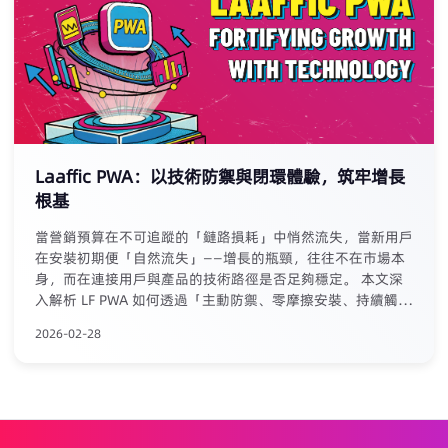
Laaffic以前沿理念与扎实产品赢得了广泛认可，为深耕中东
市场奠定了坚实基础。
Laaffic PWA：以技術防禦與閉環體驗，筑牢增長
根基
當營銷預算在不可追蹤的「鏈路損耗」中悄然流失，當新用戶
在安裝初期便「自然流失」——增長的瓶頸，往往不在市場本
身，而在連接用戶與產品的技術路徑是否足夠穩定。 本文深
入解析 LF PWA 如何透過「主動防禦、零摩擦安裝、持續觸
達」三層技術架構，系統性回應 iGaming 行業的隱性挑戰。
2026-02-28
早期數據顯示：安裝轉化率提升150%-300%，7日留存率提
升30%-50%，有效獲客成本降低約40%。 從「被動應對」到
「可驗證的增長基礎」，這是一次關於技術如何真正驅動增長
的務實探討。