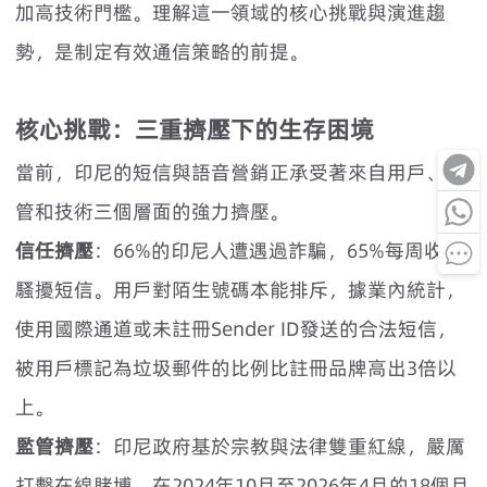
加高技術門檻。理解這一領域的核心挑戰與演進趨
勢，是制定有效通信策略的前提。
核心挑戰：三重擠壓下的生存困境
當前，印尼的短信與語音營銷正承受著來自用戶、監
管和技術三個層面的強力擠壓。
信任擠壓
：66%的印尼人遭遇過詐騙，65%每周收到
騷擾短信。用戶對陌生號碼本能排斥，據業內統計，
使用國際通道或未註冊Sender ID發送的合法短信，
被用戶標記為垃圾郵件的比例比註冊品牌高出3倍以
上。
監管擠壓
：印尼政府基於宗教與法律雙重紅線，嚴厲
打擊在線賭博。在2024年10月至2026年4月的18個月