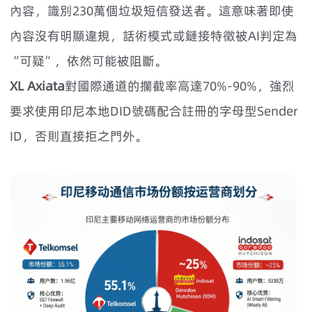
內容，識別230萬個垃圾短信發送者。這意味著即使
內容沒有明顯違規，話術模式或鏈接特徵被AI判定為
“可疑”，依然可能被阻斷。
XL Axiata
對國際通道的攔截率高達70%-90%，強烈
要求使用印尼本地DID號碼配合註冊的字母型Sender
ID，否則直接拒之門外。