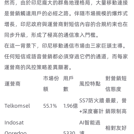
然而，由於印尼龐大的群島地理格局，大量移動連接
是營銷觸達用戶的必經之路。伴隨市場規模的爆炸式
增長，印尼政府與運營商對短信內容的合規約束也在
同步升級，形成了極高的通信准入門檻。
在這一背景下，印尼移動通信市場由三家巨頭主導。
任何短信或語音營銷都必須穿過它們的通道，而每家
運營商的风控策略差異顯著。
市場份
用戶
對營銷短
運營商
風控特點
額
數
信態度
SS7防火牆
最嚴，營
Telkomsel
55.1%
1.96億
+深度審計
銷限制高
Indosat
AI智能過
相對友好
Ooredoo
5330
濾