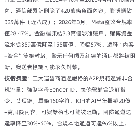
內，通信部累計刪除了420萬條負面內容，賭博類佔
329萬件（近八成）；2026年3月，Meta整改合規率
僅28.47%。金融端凍結3.3萬個涉賭賬戶，賭博資金
流水從359萬億降至155萬億，降幅57%。這種“內容
+資金”雙線封堵，警示任何觸及紅線的通信都將被阻
斷，發送者標識可能永久封禁。
技術擠壓
：三大運營商通過嚴格的A2P規範過濾非合
規流量：強制字母Sender ID，每條營銷含退訂指
令，禁短鏈，單條160字符。IOH的AI半年攔截20億
+高風險內容，可疑話術也可能被阻斷。國際通道送
達率降至30%-60%，合規本地通道可達96%以上。