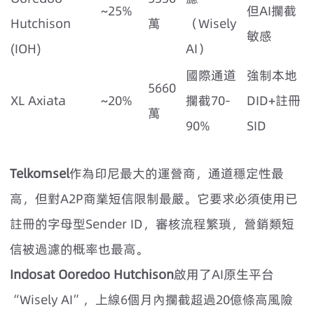
~25%
但AI攔截
Hutchison
萬
（Wisely
敏感
(IOH)
AI）
國際通道
強制本地
5660
XL Axiata
~20%
攔截70-
DID+註冊
萬
90%
SID
Telkomsel
作為印尼最大的運營商，通道穩定性最
高，但對A2P商業短信限制最嚴。它要求必須使用已
註冊的字母型Sender ID，審核流程繁瑣，營銷類短
信被過濾的概率也最高。
Indosat Ooredoo Hutchison
啟用了AI原生平台
“Wisely AI”，上線6個月內攔截超過20億條高風險