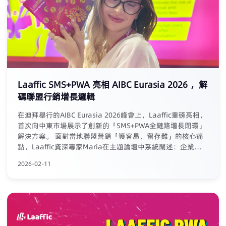
Laaffic SMS+PWA 亮相 AIBC Eurasia 2026 ，解
碼聯盟行銷增長邏輯
在迪拜舉行的AIBC Eurasia 2026峰會上，Laaffic重磅亮相，
首次向中東市場展示了創新的「SMS+PWA全鏈路增長閉環」
解決方案。 面對當地聯盟營銷「獲客易、留存難」的核心痛
點，Laaffic資深專家Maria在主題論壇中系統闡述：企業必須
將聯盟合作從單次獲客渠道，升級為圍繞用戶終身價值
2026-02-11
（LTV）的長期增長系統。為此，Laaffic提供了一套可落地的
「組合拳」：利用SMS/語音實現全周期精准觸達與高效召回
（召回轉化率可高達20%）；同時通過PWA技術構建自主、
免審核、零傭金的應用分發陣地，沉澱用戶資產。二者深度融
合，形成從引流、沉澱到再運營的內生增長飛輪，助力企業與
聯盟伙伴共享長期價值，實現可持續盈利。 本次展会，