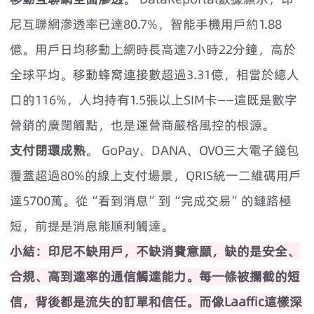
尼互聯網滲透率已達80.7%，智能手機用戶約1.88
億。用戶日均移動上網時長高達7小時22分鐘，高於
全球平均。移動蜂窩連接數超過3.31億，相當於總人
口的116%，人均持有1.5張以上SIM卡——這既是數字
營銷的廣闊觸點，也是運營商嚴格風控的根源。
支付閉環成熟
。 GoPay、DANA、OVO三大電子錢包
覆蓋超過80%的線上支付場景，QRIS統一二維碼用戶
達5700萬。從“看到消息”到“完成交易”的鏈路極
短，前提是消息能順利觸達。
小結：印尼不缺用戶，不缺消費意願，缺的是安全、
合規、高到達率的通信觸達能力。每一條被攔截的短
信，背後都是流失的訂單和信任。而像Laaffic這樣深