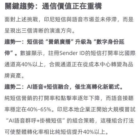
關鍵趨勢：通信價值正在重構
面對上述挑戰，印尼短信與語音市場並未停滯，而是
呈現出三個清晰的演進方向。
趨勢一：短信從“營銷廣播”升級為“數字身份延
伸”。
數據顯示，註冊Sender ID的短信打開率比國際
通道高40%以上，合規通道正在從成本中心轉變為品
牌資產。
趨勢二：AI語音+短信融合，催生高轉化新範式。
純短信營銷的打開率和點擊率逐年下降，而語音接聽
率穩定在40%-65%。印尼本地企業正開始大規模嘗試
“AI語音群呼+掛機短信”的組合策略，這種組合打法
可使整體轉化率相比純短信提升40%以上。